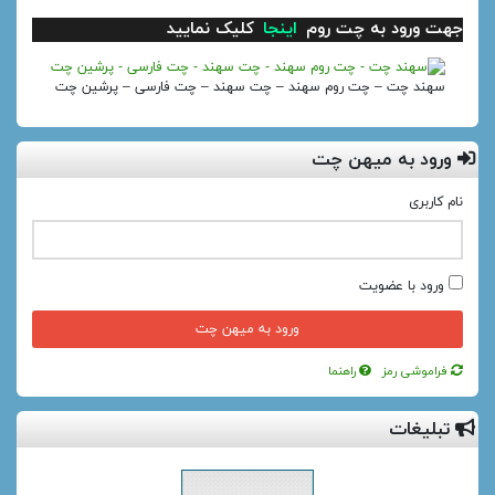
جهت ورود به چت روم
اینجا
کلیک نمایید
سهند چت – چت روم سهند – چت سهند – چت فارسی – پرشین چت
ورود به میهن چت
نام کاربری
ورود با عضویت
فراموشی رمز
راهنما
تبلیغات