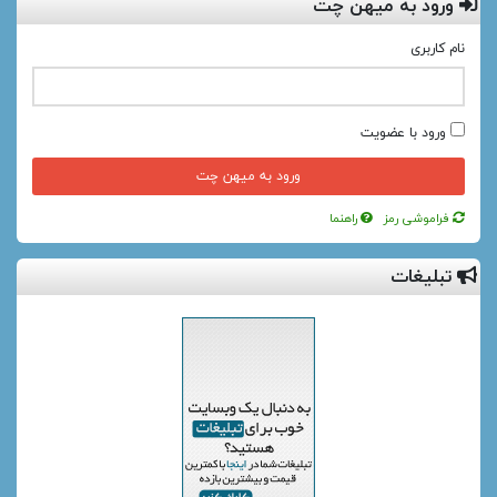
ورود به میهن چت
نام کاربری
ورود با عضویت
فراموشی رمز
راهنما
تبلیغات