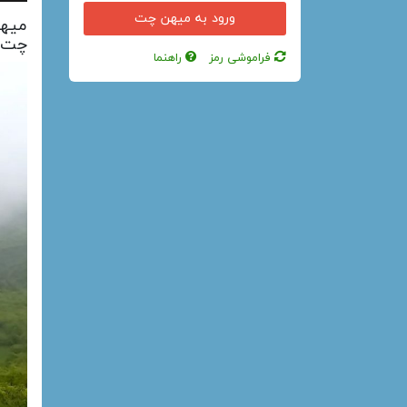
میهن
چت ر
فراموشی رمز
راهنما