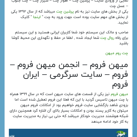
نمایی از ورودی سایت – پرشین چت – اهواز چت – شیراز چت – چت جنوب
– عسل چت
یکی از بخش های سایت نیز به نام
پرشین چت
میباشد که از سال ۱۳۹۲ یکی
از بخش های مهم سایت بوده است جهت ورود به چت ”
اینجا
” کلیک
نمایید.
صاحب و مالک این سیستم خود شما کاربران ایرانی هستید و این سیستم
برای رفاه
روال چت
شما ایجاد شده , لطفا در حفظ و نگهداری این محیط کوشا
باشید
چت روم میهن
میهن فروم – انجمن میهن فروم –
فروم – سایت سرگرمی – ایران
فروم
میهن فروم
نیز یکی از قسمت های سایت میهن است که در سال ۱۳۹۹ همراه
با چت میهن تاسیس گردید با این که فعلا این فروم تعطیل شده است اما
بزودی شاهد بازگشایی سایت فروم خواهیم بود از امکانات فروم میهن
میتوان به کاربر پسند بودن و امکانات بسیار بالای آن اشاره کرد همچنین دارای
شبکه هوشمند مدیریت خودکار میباشد که حتی بی نیاز به مدیریت سایت
به کار خود ادامه میدهد