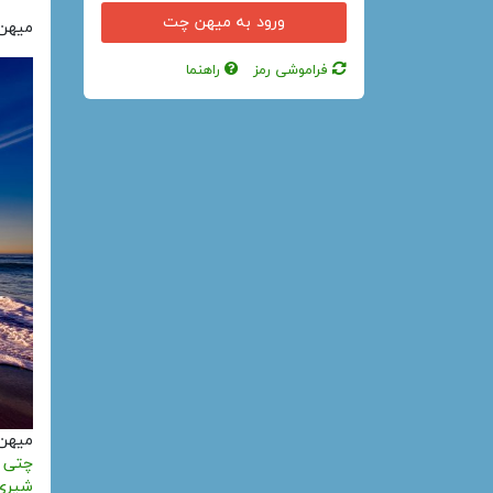
میهن 
فراموشی رمز
راهنما
میهن
چتی
شیری