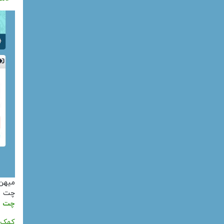
میهن
چت
چت ر
کمک ب