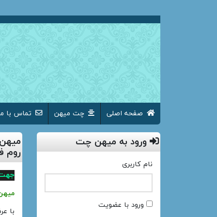
صفحه اصلی
چت میهن
تماس با ما
میهن 
ورود به میهن چت
روم ف
نام کاربری
جهت 
میهن
ورود با عضویت
با ع