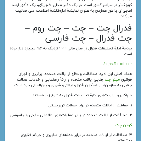
کوچک‌تر در سراسر کشور است. در یک دفتر محلی اف‌بی‌آی، یک مأمور ارشد
اف‌بی‌آی به‌طور همزمان به عنوان نمایندهٔ اداره‌کنندهٔ اطلاعات ملی فعالیت
می‌کند.
فدرال چت – چت – چت روم –
چت فدرال – چت فارسی
بودجهٔ ادارهٔ تحقیقات فدرال در سال مالی ۲۰۱۹ نزدیک به ۹،۶ میلیارد دلار بوده
است.
https://aluxilco.ir/
هدف اصلی این اداره، محافظت و دفاع از ایالات متحده، برقراری و اجرای
قوانین
مینو چت
جنایی ایالات متحده و ارائهٔ راهنمایی و خدمات عدالت
جنایی به سازمان‌ها و همکاران فدرال، ایالتی، شهری و بین‌المللی خود است.
هم‌اکنون، اولویت‌های ادارهٔ تحقیقات فدرال به شرح زیر هستند
۱. حفاظت از ایالات متحده در برابر حملات تروریستی
۲. محافظت از ایالات متحده در برابر عملیات‌های اطلاعاتی خارجی و جاسوسی
کرمان چت
۳. محافظت از ایالات متحده در برابر حمله‌های سایبری و جرائم فناوری
پیشرفته