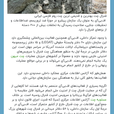
فدرال چت بهترین و قدیمی ترین چت روم فارسی ایرانی
اف‌بی‌آی به عنوان یک سازمان پیشرو در حوزهٔ ضد تروریسم، ضداطلاعات و
تحقیقات جنایی، صلاحیت رسیدگی به تخلفات بیش از ۲۰۰ دسته
از بزه‌های فدرال را دارد.
با وجود تمرکز داخلی، اف‌بی‌آی همچنین فعالیت بین‌المللی چشمگیری دارد
این سازمان دارای ۶۰ دفتر وابستهٔ حقوقی (LEGAT) و ۱۵ دفتر زیرمجموعه
در وابسته‌های دیپلماتیک ایالات متحده آمریکا در سراسر جهان است. این
دفاتر خارجی در درجهٔ اول به منظور هماهنگی چت فدرال با سرویس‌های
امنیتی خارجی وجود دارند و معمولاً در کشورهای میزبان عملیات
چت میهن
یک جانبه انجام نمی‌دهند. اف‌بی‌آی می‌تواند و در برخی مواقع عملیات
پنهانی را در خارج از کشور انجام می‌دهد.
همان‌طور که آژانس اطلاعات مرکزی عملکرد داخلی محدودی دارد. این
فعالیت‌ها به‌طور کلی نیاز به هماهنگی بین سازمان‌های دولتی دارد.
اگرچه بسیاری از فعالیت‌های اف‌بی‌آی منحصر به فرد هستند اما کارهایی از
آن که در حمایت فدرال چت از امنیت ملی انجام می‌شود قابل مقایسه با
فعالیت‌های ام‌آی۵ بریتانیا و سرویس امنیت فدرال روسیه است. بر خلاف
عسلویه چت
آژانس اطلاعات مرکزی (سیا) که قدرت اجرای قانون ندارد و بر
جمع‌آوری اطلاعات در چت فدرال خارج از کشور متمرکز است، اف‌بی‌آی در
درجهٔ اول یک سازمان داخلی، با ۵۶ دفاتر میدانی در فدرال چت شهرهای بزرگ
در سراسر ایالات متحده و بیش از ۴۰۰ آژانس مقیم در شهرها و مناطق