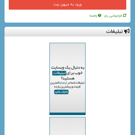
فراموشی رمز
راهنما
تبلیغات