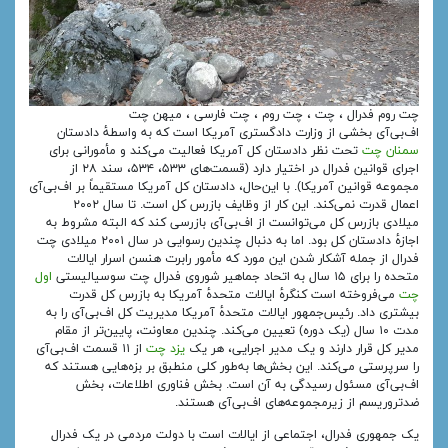
چت روم فدرال ، چت ، چت روم ، چت فارسی ، میهن چت
اف‌بی‌آی بخشی از وزارت دادگستری آمریکا است که به واسطهٔ دادستان
سمنان چت
تحت نظر دادستان کل آمریکا فعالیت می‌کند و مأمورانی برای
اجرای قوانین فدرال در اختیار دارد (قسمت‌های ۵۳۳، ۵۳۴، سند ۲۸ از
مجموعه قوانین آمریکا). با این‌حال، دادستان کل آمریکا مستقیماً بر اف‌بی‌آی
اعمال قدرت نمی‌کند. این کار از وظایف بازرس کل است. تا سال ۲۰۰۲
میلادی بازرس کل می‌توانست از اف‌بی‌آی بازرسی کند که البته مشروط به
اجازهٔ دادستان کل بود. اما به دنبال چندین رسوایی در سال ۲۰۰۱ میلادی چت
فدرال از جمله آشکار شدن این مورد که مأمور رابرت هنسن اسرار ایالات
متحده را برای ۱۵ سال به اتحاد جماهیر شوروی فدرال چت سوسیالیستی
اول
چت
می‌فروخته است کنگرهٔ ایالات متحدهٔ آمریکا به بازرس کل قدرت
بیشتری داد. رئیس‌جمهور ایالات متحدهٔ آمریکا مدیریت کل اف‌بی‌آی را به
مدت ۱۰ سال (یک دوره) تعیین می‌کند. چندین معاونت، پایین‌تر از مقام
مدیر کل قرار دارند و یک مدیر اجرایی، هر یک
یزد چت
از ۱۱ قسمت اف‌بی‌آی
را سرپرستی می‌کند. این بخش‌ها به‌طور کلی منطبق بر بزه‌هایی هستند که
اف‌بی‌آی مسئول رسیدگی به آن است. بخش فناوری اطلاعات، بخش
ضدتروریسم از زیرمجموعه‌های اف‌بی‌آی هستند.
یک جمهوری فدرال، اجتماعی از ایالات است با دولت مردمی در یک فدرال