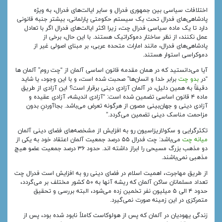
اختلافات سیاسی بین جمهوری فدرال و سایر ایالت‌های فدرال، به ویژه
پادشاهی‌های فدرال تحت یک سیستم حکومتی پارلمانی، بیشتر جنبه قانونی
دارد تا یک ماده سیاسی فدرال چت، زیرا اکثر ایالت‌های فدرال اگر با تعادل
عمل نکنند، از نظر ساختار دموکراتیک هستند. با این حال، برخی از
پادشاهی‌های فدرال، مانند امارات متحده عربی، بر مبنای اصولی غیر از
دموکراسی استوار هستند.
آیا می‌دانستید که در همان مقدمه قانون اساسی آلمان از “چت روم” آلمان ها
“در
بدو چت
برابر خدا و انسان‌ها” صحبت شده است، و با این وجود، یا شاید
دقیقاً به همین دلیل، در آلمان آزادی دینی برقرار است؟ این آزادی از طریق
ماده ۴ قانون اساسی تضمین شده است: “آزادی اندیشه، آزادی عقیده و
آزادی دینی و جهان‌بینی مصون از هرگونه تعرض می‌باشد. بجاآوردنِ بدون
مزاحمت مناسک دینی تضمین می‌گردد.”
تکثرگرایی و سکولاریزاسیون رو به افزایش از مشخصه‌های فضای دینی آلمان
میانه چت
می‌باشد: چت فدرال ۵۵ درصد جمعیت آلمان اعتقاد خود به یکی از
دو مذهب بزرگ مسیحی را ابراز داشته اند. حدود ۳۶ درصد جمعیت عضو هیچ
مذهبی نمی‌باشند.
از طریق مهاجرت، اهمیت اسلام در فضای دینی رو به افزایش است فدرال چت
تعداد مسلمانان ساکن آلمان که ریشه آنها به ۵۰ کشور مختلف بر می‌گردد،
حدود ۴ الی ۵ میلیون نفر تخمین زده می‌شود، البته بررسی و تحقیق
متمرکزی در این زمینه صورت نمی‌گیرد.
زندگی یهودیان در آلمان که پس از هولوکاست کاملاً نابود شده بود، پس از