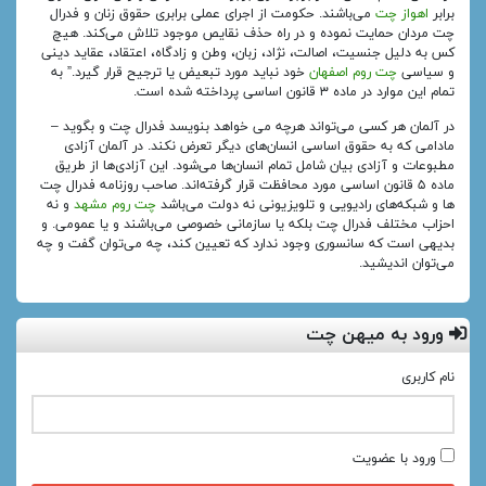
برابر
اهواز چت
می‌باشند. حکومت از اجرای عملی برابری حقوق زنان و فدرال
چت مردان حمایت نموده و در راه حذف نقایص موجود تلاش می‌کند. هیچ
کس به دلیل جنسیت، اصالت، نژاد، زبان، وطن و زادگاه، اعتقاد، عقاید دینی
و سیاسی
چت روم اصفهان
خود نباید مورد تبعیض یا ترجیح قرار گیرد.” به
تمام این موارد در ماده ۳ قانون اساسی پرداخته شده است.
در آلمان هر کسی می‌تواند هرچه می خواهد بنویسد فدرال چت و بگوید –
مادامی که به حقوق اساسی انسان‌های دیگر تعرض نکند. در آلمان آزادی
مطبوعات و آزادی بیان شامل تمام انسان‌ها می‌شود. این آزادی‌ها از طریق
ماده ۵ قانون اساسی مورد محافظت قرار گرفته‌اند. صاحب روزنامه فدرال چت
ها و شبکه‌های رادیویی و تلویزیونی نه دولت می‌باشد
چت روم مشهد
و نه
احزاب مختلف فدرال چت بلکه یا سازمانی خصوصی می‌باشند و یا عمومی. و
بدیهی است که سانسوری وجود ندارد که تعیین کند، چه می‌توان گفت و چه
می‌توان اندیشید.
ورود به میهن چت
نام کاربری
ورود با عضویت