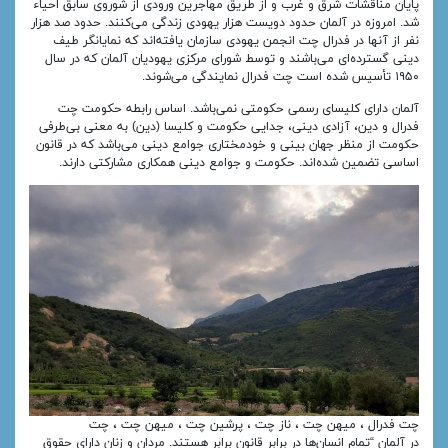
پایان مناقشات شرق و غرب و از طریق مهاجرین ورودی از شوروی سابق احیاء
شد. امروزه در آلمان حدود دویست هزار یهودی زندگی می‌کنند. حدود صد هزار
نفر از آنها در فدرال چت انجمن یهودی سازمان یافته‌اند که نمایانگر طیف
دینی گسترده‌ای می‌باشند و توسط شورای مرکزی یهودیان آلمان که در سال
۱۹۵۰ تأسیس شده است چت فدرال نمایندگی می‌شوند.
آلمان دارای کلیسای رسمی حکومتی نمی‌باشد. اساس رابطه حکومت چت
فدرال و دین، آزادی دینی، جدایی حکومت و کلیسا (دین) به معنی بی‌طرفی
حکومت از منظر جهان بینی و خودمختاری جوامع دینی می‌باشد که در قانون
اساسی تضمین شده‌اند. حکومت و جوامع دینی همکاری مشارکتی دارند.
چت فدرال ، میهن چت ، ناز چت ، پرشین چت ، میهن چت ، چت
در آلمان “تمام انسان‌ها در برابر قانون برابر هستند. مردان و زنان دارای حقوق