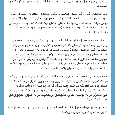
چت جمهوری فدرال، قدرت بین دولت فدرال و ایالات زیر مجموعه اش تقسیم
می‌شود.
یک جمهوری فدرال فدراسیون ایالتی با شکل جمهوری خواهانه است در اصل
آن، معنای
ایسان چت
تحت اللفظی کلمه جمهوری وقتی از آن برای اشاره به
نوعی دولت استفاده می‌شود به معنای: فدرال چت است که توسط نمایندگان
منتخب و توسط یک رهبر منتخب (مانند رئیس‌جمهور) اداره می‌شود تا
یک شاه یا ملکه».
در یک جمهوری فدرال، تقسیم اختیارات بین دولت فدرال و دولت واحدهای
زیربنایی وجود دارد. در حالی که هر جمهوری فدرال با این تقسیم اختیارات
متفاوت رفتار می‌کند، معمولاً مسائل مشترک مربوط به امنیت و دفاع و
سیاست‌های پولی در سطح فدرال انجام می‌شود، در حالی که فدرال چت
مواردی مانند نگهداری زیرساخت‌ها و سیاست آموزش و پرورش معمولاً در
سطح منطقه ای یا محلی انجام می‌شود. با این حال، دیدگاه‌ها در مورد اینکه
چه مسائلی باید صلاحیت فدرال باشد متفاوت است.
واحدهای فرعی معمولاً در بعضی موارد حاکمیت دارند، فدرال چت در حالی که
دولت فدرال صلاحیت آن را ندارد؛ بنابراین یک جمهوری فدرال بر خلاف یک
جمهوری واحد تعریف می‌شود چت فدرال که به موجب آن دولت مرکزی
حاکمیت کاملی بر تمام جنبه‌های زندگی سیاسی دارد. این ساختار فدرال چت
غیر متمرکز تر به توضیح تمایل کشورهای پرجمعیت تر به عنوان جمهوری‌های
فدرال کمک می‌کند.
بیشتر جمهوری‌های فدرال تقسیم اختیارات بین دستورهای دولت را طبق سند
قانون اساسی کتبی تدوین می‌کنند.