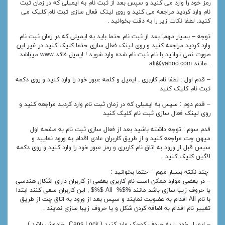
رمز خود را وارد می کنید و سپس بعد از ثبت نام به ایمیلی که در زمان ثبت
نام وارد کردید مراجعه می کنید و روی لینک فعال سازی ثبت نام کلیک می
کنید. لطفا نکات زیر را به دقت بخوانید .
توجه – بسیار مهم: بعد از ثبت نام حتما باید به ایمیلی که در زمان ثبت نام
وارد کردید مراجعه کنید و روی لینک فعال سازی حتما کلیک کنید در غیر این
صورت نمی توانید با نام ثبت نام شده وارد شوید ! ایمیل فاقد www میباشد
. مانند ali@yahoo.com
– قدم اول : لطفا نام کاربری , ایمیل و کلمه عبور خود را وارد کنید و روی دکمه
ثبت نام کلیک کنید
– قدم دوم : سپس به ایمیلی که در زمان ثبت نام وارد کردید مراجعه کنید و
روی لینک فعال سازی ثبت نام کلیک کنید
قدم سوم : توجه داشته باشید بعد از فعال سازی ثبت نام به صفحه اول
میهن چت مراجعه کنید و از طریق کاربران عادی اقدام به ورود نمایید و
سپس قبل از ورود به اتاق نام کاربری و رمز عبور خود را وارد کنید و روی دکمه
لاگین کلیک کنید .
چند نکته بسیار مهم – حتما بخوانید :
– در بعضی موارد ممکن است نام کاربری بعضی از کاربران دارای اشکال هندسی
یا حروف زیبا سازی باشد مانند %$% Ali $%$ , این کاربران سعی کنند ابتدا
با نام Ali اقدام به عضویت نمایند و سپس بعد از ورود به اتاق چت از طریق
تغییر نام اقدام به اضافه کردن شکل و یا حروف زیبا سازی نمایند .
– ایمیل خود را به حروف کوچک وارد کنید ( Caps Lock خاموش باشد )