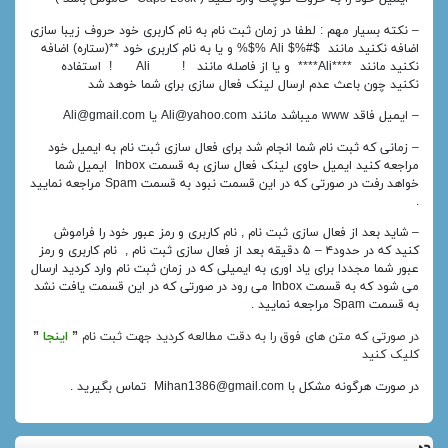
– نکته بسیار مهم : لطفا در زمان ثبت نام به نام کاربری خود حروف زیبا سازی
اضافه نکنید مانند $#%$ Ali %$% و یا به نام کاربری خود **(ستاره) اضافه
نکنید مانند ****Ali**** و یا از فاصله مانند ! Ali ! استفاده
نکنید چون باعث عدم ارسال لینک فعال سازی برای شما خوهد شد
– ایمیل فاقد www میباشد مانند Ali@yahoo.com یا Ali@gmail.com
– زمانی که ثبت نام شما انجام شد برای فعال سازی ثبت نام به ایمیل خود
مراجعه کنید ایمیل حاوی لینک فعال سازی به قسمت Inbox ایمیل شما
خواهد رفت در صورتی که در این قسمت نبود به قسمت Spam مراجعه نمایید
.
– شاید بعد از فعال سازی ثبت نام , نام کاربری و رمز عبور خود را فراموش
کنید که در حدود۴ – ۵ دقیقه بعد از فعال سازی ثبت نام , نام کاربری و رمز
عبور شما مجددا برای یاد اوری به ایمیلی که در زمان ثبت نام وارد کردید ارسال
می شود که به قسمت Inbox می رود در صورتی که در این قسمت یافت نشد
به قسمت Spam مراجعه نمایید .
در صورتی که متن های فوق را به دقت مطالعه کردید جهت ثبت نام
”
اینجا
”
کلیک کنید
در صورت هرگونه مشکل با Mihan1386@gmail.com تماس بگیرید .