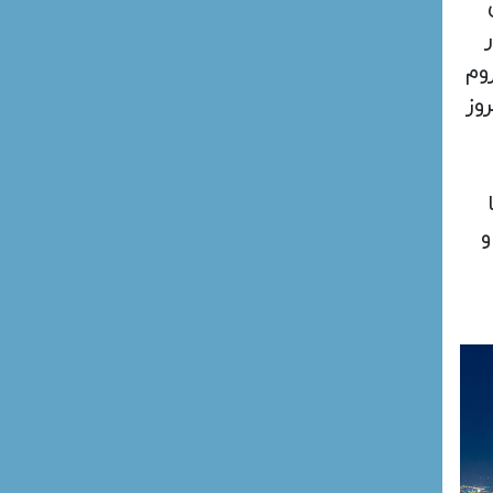
 روم
وز
و