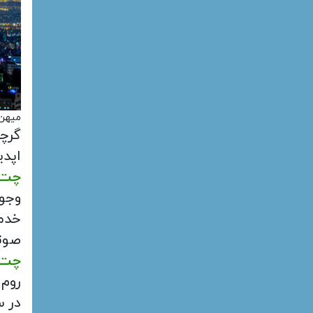
میهن
گرچه
اپدی
چت
وجود
خدمت
صوت
چت
روم 
در س