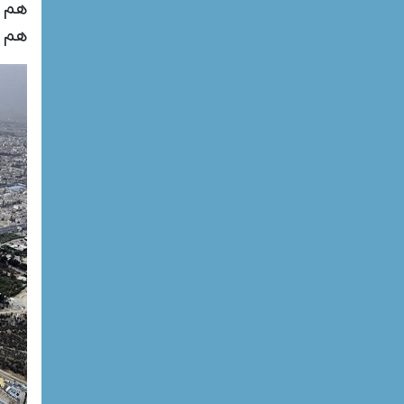
هم ز
هم چ