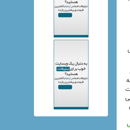
ه
ت
ی