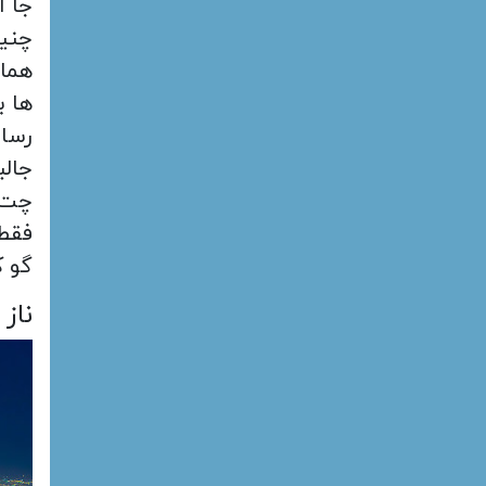
جا ا
چنین
ها ب
رسان
جالب
چت ف
فقط 
گو ک
ناز