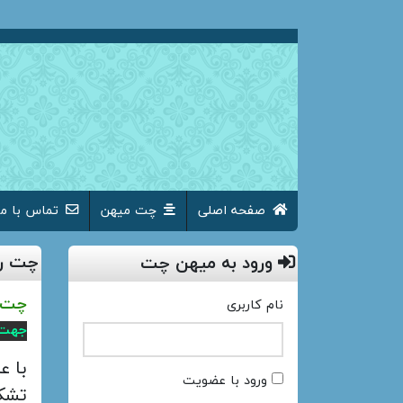
صفحه اصلی
چت میهن
تماس با ما
چت رو
ورود به میهن چت
چت ر
نام کاربری
جهت 
با ع
ورود با عضویت
تشکر