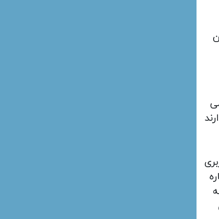
ن
ی
رند
بری
ره
ه