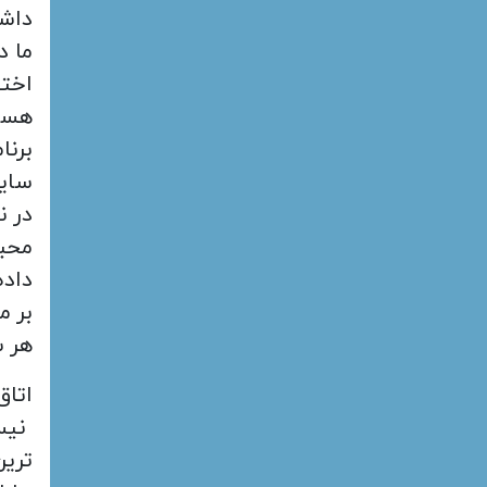
داشت
اخت
هست
برنا
سایت
در ن
محبو
داده
بر م
هر س
اتاق
نیس
ترین