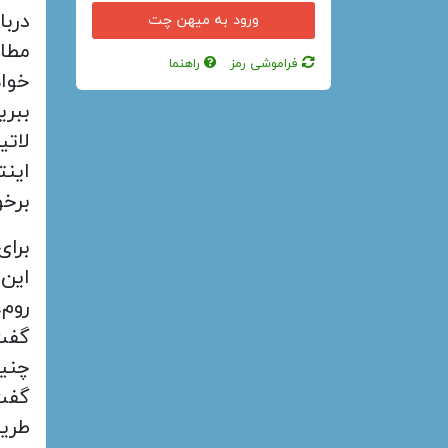
دربا
مطال
فراموشی رمز
راهنما
خواه
ببری
لاتی
اینت
برخو
برای
این 
روم،
گفت 
چنی
گفت 
طریق