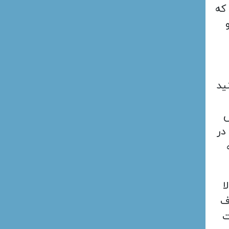
 که
ید
ش
در
ا
ف
ت