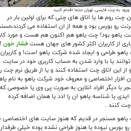
رود به چت فارسی تهران حتما اقدام کنید
ن چت روم ها یا اتاق های چتی که برای اولین بار در
رنت رو بورس بود و همه از ان استفاده می کردند،مسنج
ت یاهو بود! چت یاهو هم اکنون هم هست و مورد کارک
ری از کاربران اکثر کشور های جهان هست
فشار خون
!
اهو طراحی و ایجاد شده شرکت یاهو است! و کاربران
وانند یا با وارد شدن به حساب کاربری خود در سایت
 از این اتاق چت استفاده کنند و یا از طریق نرم چت ر
ن افزار اختصاصی و معروف خود شرکت یاهو به نام یاه
ر با دیگر افراد انلاین به صورت پی وی یا خصوصی که 
ایدی یا شناسه یاهو ان را ادد یا همان اضافه کرده
چت کنند .
یاهو مسنجر در قدیم که هنوز سایت های اختصاصی
چ
و بورس نبوده یا هنوز طراحی نشده بوده خیلی طرفدار