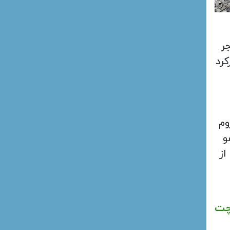
ر
رد
وم
و
از
ت