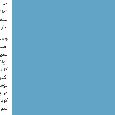
دستر
توان
متخل
اخرا
همچن
اصلا
تغیی
توان
کارب
اکنو
توسط
در چ
کرد 
عنوا