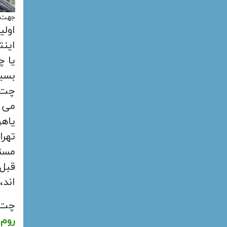
جهت و
اولی
اینت
یا چ
بسیا
چت ی
می ت
یاهو
تهرا
مسنج
قبل 
اند،
چت 
روم
ر