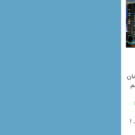
ان
م
 !