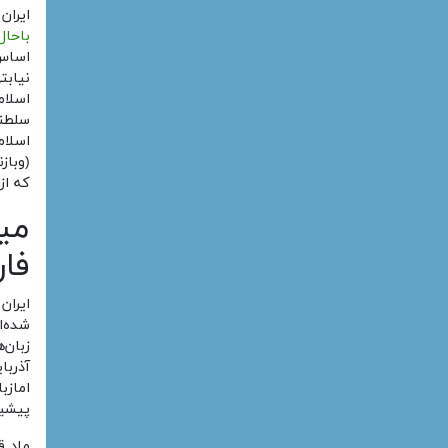
ایران
باحا
نیابت
اسلام
اسلام
که از سال ۱۳۶۸ تاکنون در اخت
می
فا
ایران
شده‌ا
زبان‌
آذربا
امازب
پیشین