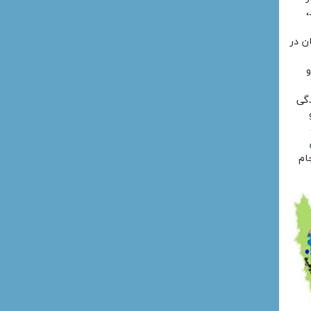
،
ن در
و
دگی
ام