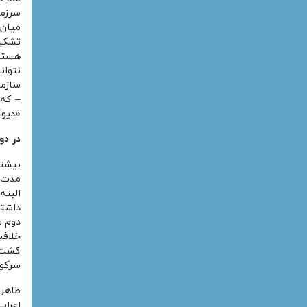
سرزمی
تشکیل
هستند
نتوان
سازما
– که 
«دیوک
در دو
بیشتر
البته
داشتن
دوم ع
خلافت
کشت. 
سرکو
اعراب