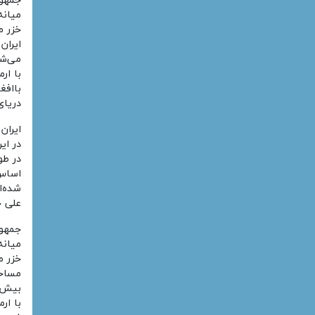
جمهور
میانه
خزر م
با ار
باافغ
دریای
ایران
در طو
شده‌ا
علی خ
جمهور
میانه
خزر م
بیش از81 میلیون نفر جمعی
با ار