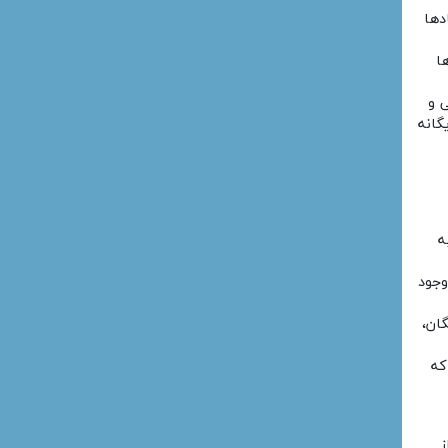
دها
ا
 و
گانه
ه
وجود
ان،
که
ز