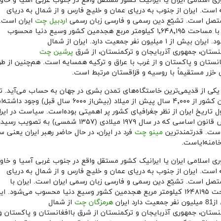
ی اسلامی ایران یا ایرانیک کشور مستقل واقع در جنوب غربی آسیا و خاور
 است. ایران از جنوب به دریای عمان و خلیج فارس و از شمال به دریای
تصل است. تشیّع دین رسمی و فارسی زبان رسمی
اردبیل چت
ایران است.
ایران با مساحت ۱٬۶۴۸٬۱۹۵ کیلومتر مربع هجدمین کشور وسیع دنیا محسوب
می‌شود. ایران بیش از ۱ میلیون نفر جمعیت دارد. ایران از شمال
منستان، جمهوری آذربایجان و ترکمنستان، از شرق
پرشین چت
انستان و پاکستان و از غرب با عراق و ترکیه همسایه است. هم‌چنین از ط
 خزر مستقیماً با روسیه و قزاقستان مرتبط است.
 یکی از قدیمی‌ترین خاستگاه‌های تمدن بشری در جهان به حساب می‌آید. ت
در این کشور از ۴٬۰۰۰ سال پیش از میلاد (بیش‌از ۶۰۰۰ سال قبل) وجو
ل تاریخ ایران از نظر جغرافیای کشور پر اهمیتی بوده‌است. سیاست در ایرا
اساس قانون اساسی که در سال ۱۹۷۹ میلادی (۱۳۵۷ شمسی) به تصویب 
ست. قدرتمندترین
مینو چت
فرد در ایران، در حال حاضر رهبر ایران یعنی س
امنه‌ایاست.
ی اسلامی ایران یا ایرانیک کشور مستقل واقع در جنوب غربی آسیا و خاور
 است. ایران از جنوب به دریای عمان و خلیج فارس و از شمال به دریای
تصل است. تشیّع دین رسمی و فارسی زبان رسمی ایران است. ایران با
مساحت ۱۶۴۸۱۹۵ کیلومتر مربع هجدمین کشور وسیع دنیا محسوب می‌شود. ایر
ت دارد ایران
هرمزگان چت
از شمال
منستان، جمهوری آذربایجان و ترکمنستان از شرق باافغانستان و پاکستان و 