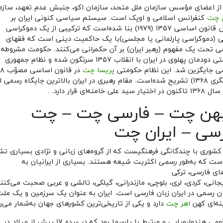
 از اعضای مؤسس سازمان ملل متحد، سازمان اکو، جنبش عدم تعهد، سازم
ل چت
کنفرانس اسلامی و اوپک است. سیستم سیاسی کنونی ایران بر
اساس قانون اساسی ۱۳۵۷ (۱۹۷۹) بنا شده‌است که ترکیبی از یک دموکراسی
ی (دموکراسی پارلمانی یا مجلسی)با یک حاکمیت دینی است که فقهای
ی تحت یک مفهوم (رهبر ایران) بر آن حکمرانی می‌کنند. حکومت مشروطه
سلطنتی دودمان پهلوی در ایران با انقلاب ۱۳۵۷ سرنگون شده و نظام جمهوری
ی جایگزین شد. این نظام حکومتی
پریسا چت
در قانون
(وبازنگری ۱۳۶۸) تشریح شده‌است. مقام رهبری در ایران بالاترین جایگاه رسم
یار سید علی خامنه‌ای قرار دارد. .
هن چت – فارسی چت – چت
رسی – ایران چت
 کشوری با چندگانگی فرهنگیست که از گروه‌های زبانی و نژادی بسیاری تش
ست که به‌طور
رسمی
اکثریت شیعه هستند. بسیاری از ایرانیان به
های فارسی، ترکی
یجانی، کردی، لری، بلوچی، مازندرانی، گیلکی، تالشی و عربی صحبت می‌کنن
ان رسمی در ایران زبان فارسی است. ایران به عنوان یک سرزمین و یک ملت
ه‌ای کهن
اهر چت
دارد و یکی از تاریخی‌ترین کشورهای جهان به‌شمار می‌رو
ماد قومی هندواروپایی و مرتبط با پارسها بود که در سده ۱۷ پیش از میلاد در