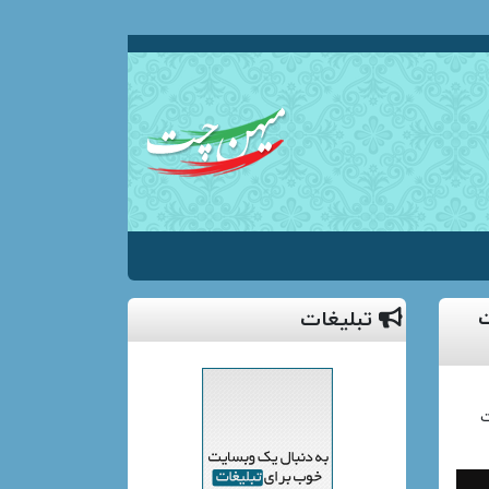
ت
تبلیغات
ت