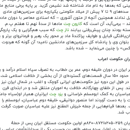
نی که بعدها به نام ماد شناخته شد نشیمن گزید. بر پایه برخی منابع ما
میان سده‌های ۹ تا ۷ پیش از میلاد حکومتی یکپارچه برای سرزمین‌های مادی
 ندادند همچنین آنچه از متون آشوری – که اسنادی معاصر با دوران ماده
 – برمی‌آید، آن است که
کارون چت
مادها از سدهٔ نهم تا هفتم پ.م.
سته بودند چنان پیش‌رفتی بیابند
ناز چت
که سبب هم‌گرایی و یک پارچگی
ن‌یافتگی قبایل و طوایف پراکندهٔ ماد بر محور یک رهبر و فرمانروای برتر و ی
بتوان وی را پادشاه کل سرزمین‌های مادنشین نامید؛ آن گونه که هردوت
س» را چنین می‌نماید – شده باشد.
ران حکومت اعراب
 ایران در دوران خلیفه دوم، عمر بن خطاب، به تصرف سپاه اسلام درآمد و ب
مدت حدود ۱۵۰ سال قسمت‌های گسترده‌ای از آن بخشی از خلافت اسلامی شد،
 در طول این دوره نیز حکومت‌های ایرانی کوچک و اغلب در شمال ایران نیز 
د. پس از خلفای چهارگانه، خلافت به امویان منتقل شد و در ابتدای قرن
باسیان به کمک ابومسلم خراسانی و
یزد چت
ایرانیان همیار او(سیاه جامگ
 را به دست آوردند اما منصور دوانیقی، خلیفه دوم عباسیان، ابومسلم را
بعدها قیام‌هایی از جمله خیزش المقنع نیز علیه عباسیان صورت گرفت 
ب شد.
طاهریان ۲۵۹–۲۰۵ه/۸۷۲–۸۲۰م اولین حکومت مستقل ایران پس از حملهٔ
 بودند. در اوایل سده سوم، طاهر بن حسین، یکی از سردارانمأمون عباسی ا