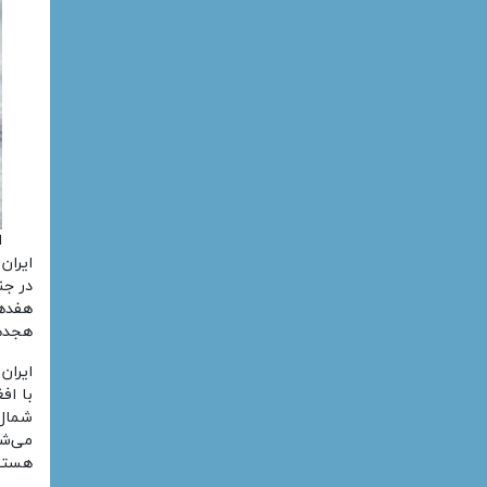
ا
ایران
هجده
ایران
با اف
شمال 
می‌شو
هستن