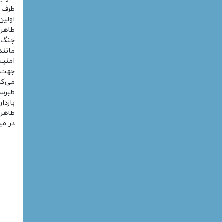
طرف ا
اولین
طاهری
جنگ ب
مانن
امنیت
جهت ا
می‌کر
طبرست
بازدا
طاهر 
در می