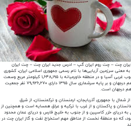
یران چت – چت روم ایران گپ – ادرس جدید ایران چت – چت ایران
 به معنی سرزمین آریایی‌ها با نام رسمی جمهوری اسلامی ایران، کشوری
در جنوب غربی آسیا و در منطقه خاورمیانه با ۱٬۶۴۸٬۱۹۵ کیلومتر مربع وسعت
هفدهم درجهان و بر پایه سرشماری سال ۱۳۹۵ دارای ۷۹٬۹۲۶٬۲۷۰ نفر جمعیت
م درجهان است.
 از شمال با جمهوری آذربایجان، ارمنستان و ترکمنستان، از شرق
غانستان و پاکستان و از غرب با ترکیه و عراق همسایه است و همچنین از
به دریای خزر کاسپین و از جنوب به خلیج فارس و دریای عمان محدود
د، که دو منطقهٔ نخست از مناطق مهم استخراج نفت و گاز ایران چت در 
د