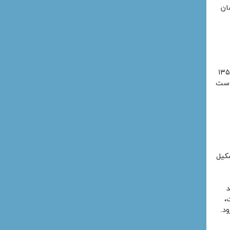
ان
 اساسی مصوّب ۱۳۵۸
ی است
کیل
د
،
د.