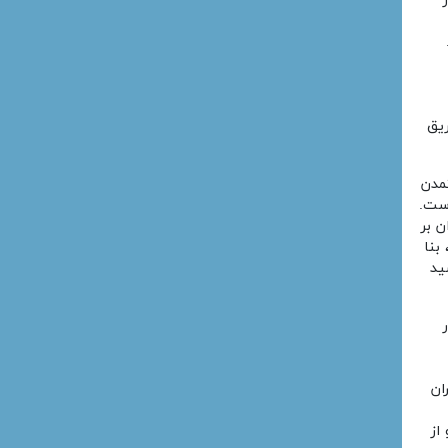
ریق
مدن
د داشته‌است.
ن بر
رسید، بنا
ید
ان
از