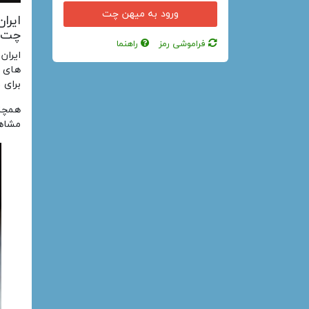
ایرا
چت –
فراموشی رمز
راهنما
ایران
های م
برای 
همچنی
مشاهد