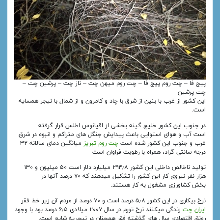
پیج فا – چت روم پیج فا – چت روم میهن چت – ناز چت – پرشین چت –
چت پرشین
این کشور از غرب با بنین از شرق با چاد و کامرون و از شمال با نیجر همسایه‌
است.
در جنوب این کشور خلیج گینه بخشی از اقیانوس اطلس قرار گرفته‌
است آب و هوای استوایی باعث پیدایش جنگل های متراکم و انبوه در شرق
غرب و جنوب این کشور شده‌ است
چت روم تبریز
میانگین دمای سالانه ۳۲
درجه سانتی گراد، همراه با رطوبت فراوان است
تولید ناخالص داخلی این کشور ۲۹۴٫۸ میلیارد دلار است ۵۰ میلیون و ۱۳۰
هزار نفر نیروی کار این کشور را تشکیل میدهند که ۷۰ درصد آنها در
بخش کشاورزی مشغول به کار هستند.
نرخ بیکاری در این کشور ۵٫۸ درصد است و ۷۰ درصد از مردم آن زیر خط فقر
ایران چت
زندگی میکنند نرخ تورم در سال ۲۰۰۷ میلادی ۶٫۵ درصد بود با وجود
رونق اقتصادی سال‌ های گذشته فقر همچنان در نیجریه شایع است.