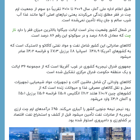
طبق اعلام اداره ملی آمار، سال ۲۰۰۹ تا ۲۰۱۰ تقریباً دو سوم از جمعیت ارم
چت در فقر مطلق زندگی می‌کردند یعنی نیازهای اصلی آنها مانند غذا آب
شرب سالم و جان‌ پناه تأمین نمی‌شده‌ است.
در شمال کشور وضعیت بدتر است ایالت جیگاوا بالاترین میزان فقر را دارد
ناز
چت
که معادل ۸۸٫۵ درصد و در سوکوتو این رقم ۸۶ درصد است.
کالاهای صادراتی این کشور شامل نفت و مواد نفتی کاکائو و لاستیک است که
به کشورهای آمریکا ۴۸٫۹٪ اسپانیا ۸٪ برزیل ۷٫۳٪ و فرانسه ۴٫۲٪ صادر
میشود
جمهوری فدرال نیجریه کشوری در غرب آفریقا است که از مجموعه ۳۶ ایالت
و یک منطقه حکومت فدرال مرکزی تشکیل شده‌ است
کالاهای وارداتی آن شامل ماشین‌ آلات و تجهیزات مواد شیمیایی تجهیزات
حمل و نقل کالاهای مصرفی غذا و حیوانات زنده‌ است که از
کشورهای چین ۱۰٫۷٪ هلند ۶٫۲٪ انگلیس ۵٫۸٪ فرانسه ۵٫۶٪ برزیل ۵٫۱٪
و آلمان ۴٫۶٪ وارد می‌شود.
رود نیجر نیمه جنوبی کشور را آبیاری می‌کند. ۹۵٪ درآمدهای ارم چت ارزی
نیجریه از صادرات نفت تأمین میشود قبل از کشف و استخراج نفت اقتصاد
بر کشاورزی و دامپروری استوار شده بود.