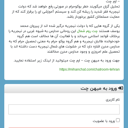
– ارم چت
تحلیل گران میگویند خطر بوکوحرام در صورتی رفع خواهد شد که دولت
نیجریه فقر شدید را ریشه کن کند و سیستم آموزشی ای را برقرار کند که از
حمایت مسلمانان کشور برخوردار باشد.
یکی از گروه‌ هایی که با دولت نیجریه درگیر شده‌ اند از پیروان محمد
یوسف هستند
چت روم شمال
این روحانی مدارس به شیوه غربی در نیجریه را
برخلاف قواعد اسلامی میداند و با فعالیت آن‌ ها مخالف است هم گروه
خودخوانده طالبان نیجریه و هم گروه بوکو حرام به معنی تحصیلِ حرام که به
مدارس مدرن اشاره دارد که در خشونت‌ های شمال نیجریه دست داشته‌ اند با
تحصیل علم امروزی و وجود مدارس مدرن مخالفند
جهت ورود به میهن چت – ارم چت میتوانید از لینک زیر استفاده نمایید.
https://mihanchat.com/chatroom-tehran
ورود به میهن چت
نام کاربری
ورود با عضویت