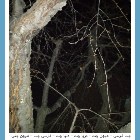
چت فارسی – میهن چت – دریا چت – دنیا چت – فارسی چت – میهن چتی