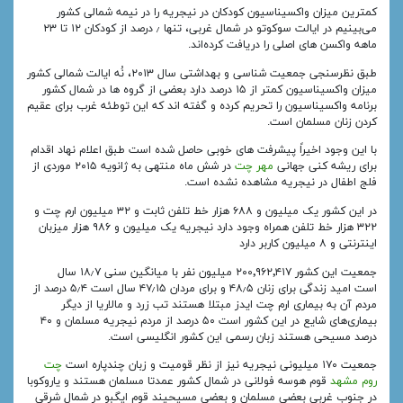
کمترین میزان واکسیناسیون کودکان در نیجریه را در نیمه شمالی کشور
می‌بینیم در ایالت سوکوتو در شمال غربی، تنها ٫ درصد از کودکان ۱۲ تا ۲۳
ماهه واکسن‌ های اصلی را دریافت کرده‌اند.
طبق نظرسنجی جمعیت‌ شناسی و بهداشتی سال ۲۰۱۳، نُه ایالت شمالی کشور
میزان واکسیناسیون کمتر از ۱۵ درصد دارد بعضی از گروه‌ ها در شمال کشور
برنامه واکسیناسیون را تحریم کرده و گفته‌ اند که این توطئه غرب برای عقیم
کردن زنان مسلمان است.
با این وجود اخیراً پیشرفت‌ های خوبی حاصل شده‌ است طبق اعلام نهاد اقدام
برای ریشه کنی جهانی
مهر چت
در شش ماه منتهی به ژانویه ۲۰۱۵ موردی از
فلج اطفال در نیجریه مشاهده نشده‌ است.
در این کشور یک میلیون و ۶۸۸ هزار خط تلفن ثابت و ۳۲ میلیون ارم چت و
۳۲۲ هزار خط تلفن همراه وجود دارد نیجریه یک میلیون و ۹۸۶ هزار میزبان
اینترنتی و ۸ میلیون کاربر دارد
جمعیت این کشور ۲۰۰٬۹۶۲٬۴۱۷ میلیون نفر با میانگین سنی ۱۸٫۷ سال
است امید زندگی برای زنان ۴۸٫۵ و برای مردان ۴۷٫۱۵ سال است ۵٫۴ درصد از
مردم آن به بیماری ارم چت ایدز مبتلا هستند تب زرد و مالاریا از دیگر
بیماری‌های شایع در این کشور است ۵۰ درصد از مردم نیجریه مسلمان و ۴۰
درصد مسیحی هستند زبان رسمی این کشور انگلیسی است.
جمعیت ۱۷۰ میلیونی نیجریه نیز از نظر قومیت و زبان چندپاره است
چت
روم مشهد
قوم هوسه فولانی در شمال کشور عمدتا مسلمان هستند و یاروکوبا
در جنوب غربی بعضی مسلمان و بعضی مسیحیند قوم ایگبو در شمال شرقی