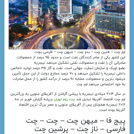
ارم چت – طنین چت – بدو چت – میهن چت – فارسی بچت
این کشور یکی از صادر کنندگان نفت است و حدود ۹۵ درصد از محصولات
صادراتی آن را نفت و محصولات نفتی تشکیل میدهد نیجریه
عضو اوپک و سازمان تجارت جهانی است. نفت و گاز ۳۵ درصد تولید ناخالص
داخلی نیجریه را تشکیل میدهد و ۷۰ درصد مخارج دولت از این محل تأمین
میشود بنزین و محصولات مشابه ۹۰ درصد از درآمد کشور را از محل صادرات
به خود اختصاص میدهد.ارم چت
در سال ۲۰۱۴ میلادی نیجریه با پیشی گرفتن از آفریقای جنوبی به بزرگترین
ارم چت اقتصاد آفریقا تبدیل شد
چت روم تهران
برپایه گزارش فوربز در مه
۲۰۱۶ نیجریه همچنان پس از آفریقای جنوبی و مصر بزرگ ترین اقتصاد
آفریقا بوده‌ است.
پیج فا – میهن چت – چت – چت
فارسی – ناز چت – پرشین چت