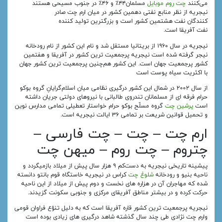
می‌کنند
چت روم موبایل
مسلمان۴۴٪ و ۴۶٪ در جنوب مسیحی هستند
نیجریه از نظر منابع نفتی دهمین کشور در میان ارم چت صادر
کنندگان نفت هشتمین کشور است و بزرگترین تولید کننده
نفت آفریقا است.
نیجریه در سال ۱۹۶۰ از بریتانیا مستقل شد و نام این کشور از نام رودخانه
نیجر گرفته شده‌ است نیجریه پرجمعیت‌ ترین کشور در آفریقا و هفتمین
کشور پرجمعیت جهان است. این کشور هم‌چنین پرجمعیت‌ ترین کشور جهان
با اکثریت سیاه‌ پوست است
از سال ۲۰۰۲ در شمال این کشور درگیری نظامی میان اسلام‌گرایانِ گروه بوکو
حرام فرقه ای از مسلمانان تندروی طالبانی با نیروهای دولتی جریان داشته‌
است
پرشین چت
گروه مسلّح بوکو حرام خواستار تعطیلی تمامی مدارس نوین
و تحمیل قوانین شریعت بر تمامی ۳۶ ایالت نیجریه است.
ارم چت – چت – چت فارسی –
چتروم – چت روم – میهن چت
پیشینه تاریخی نیجریه به دست‌کم ۹ هزار سال پیش از میلاد بازمیگردد و
ناحیه بنیو و رودخانه
شلوغ چت
کراس در نیجریه خاستگاه قوم بانتو دانسته
شده که مهاجران آن در هزاره‌ های نخست و دوم پیش از میلاد از این ناحیه
حرکت کرده و در بیشتر مناطق آفریقای مرکزی و جنوبی سکونت گزیدند.
نیجریه پرجمعیت‌ ترین کشور قاره آفریقا است که به دلیل تنوّع فراوان قومی
وارم چت نژادی طی چند سال گذشته شاهد درگیری‌ های زیادی بوده‌ است