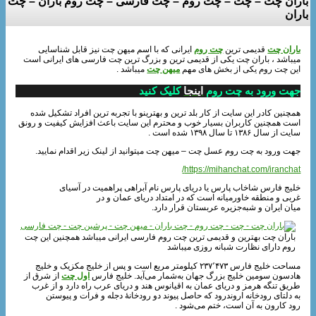
باران چت – چت – چت روم – چت فارسی – چت روم باران – چت
باران
باران چت
قدیمی ترین
چت روم
ایرانی که با اسم میهن چت نیز قابل شناسایی
میباشد ، باران چت یکی از قدیمی ترین و بزرگ ترین چت فارسی های ایرانی است
این چت روم یکی از بخش های مهم
میهن چت
میباشد .
جهت ورود به چت روم
اینجا
کلیک کنید
همچنین کادر این سایت از کار بلد ترین و بهترینو با تجربه ترین افراد تشکیل شده
است همچنین کاربران بسیار خوب و محترم این سایت باعث افزایش کیفیت و رونق
سایت از سال ۱۳۸۶ تا سال ۱۳۹۸ شده است .
جهت ورود به چت روم عسل چت – میهن چت میتوانید از لینک زیر اقدام نمایید.
https://mihanchat.com/iranchat/
خلیج فارس شاخاب پارس یا دریای پارس نام آبراهی پراهمیت در آسیای
غربی و منطقه خاورمیانه است که در امتداد دریای عمان و در
میان ایران و شبه‌جزیره عربستان قرار دارد.
باران چت بهترین و قدیمی ترین چت روم فارسی ایرانی میباشد همچنین این چت
روم دارای نظارت شبانه روزی میباشد
مساحت خلیج فارس ۲۳۷٬۴۷۳ کیلومتر مربع است و پس از خلیج مکزیک و خلیج
هادسون سومین خلیج بزرگ جهان به‌شمار می‌آید. خلیج فارس
اول چت
از شرق از
طریق تنگه هرمز و دریای عمان به اقیانوس هند و دریای عرب راه دارد و از غرب
به دلتای رودخانه اروندرود که حاصل پیوند دو رودخانهٔ دجله و فرات و پیوستن
رود کارون به آن است، ختم می‌شود .