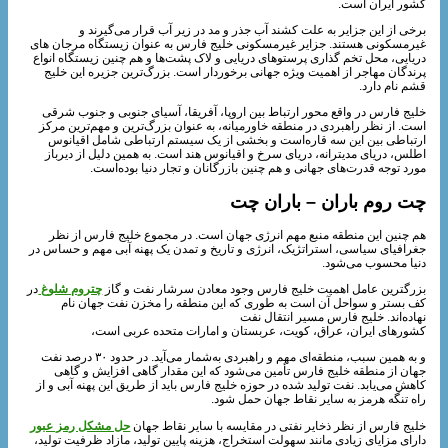
کشور ایران است.
برخی از این جزایر به علت کشند آب جذر و مد در زیر آب قرار می‌گیرند و
غیرمسکونی هستند. جزایر غیرمسکونی خلیج فارس به عنوان زیستگاه مرجان‌ های
دریایی، محل تخم‌ گذاری پرستوهای دریایی و لاک‌ پشت‌ها و هم چنین زیستگاه انواع
پرندگان مهاجر از اهمیت ویژه جهانی برخوردار است. بزرگ‌ترین جزیره این خلیج
قشم نام دارد.
خلیج فارس در واقع محور ارتباط بین اروپا، آفریقا، آسیای جنوبی و جنوب شرقی
است. از نظر راهبردی در منطقه خاورمیانه، به عنوان بزرگ‌ترین و مهم‌ترین مرکز
ارتباطی بین این سه قاره‌است و بخشی از یک سیستم ارتباطی شامل اقیانوس
اطلس، دریای مدیترانه، دریای سرخ و اقیانوس هند است. به همین دلیل از دیرباز
مورد توجه قدرت‌های جهانی و هم چنین بازرگانان و تجار دنیا بوده‌است.
چت روم باران – باران چت
هم چنین این منطقه منبع مهم انرژی جهان است. در مجموع خلیج فارس از نظر
جغرافیای سیاسی، استراتژیک، انرژی و تاریخ و تمدن یک پهنه آبی مهم و حساس در
دنیا محسوب می‌شود.
بزرگترین عامل اهمیت خلیج فارس وجود معادن سرشار نفت و گاز
چتروم شلوغ
در
کف بستر و سواحل آن است به‌ طوری‌ که این منطقه را مخزن نفت جهان نام
نهاده‌اند. خلیج فارس مسیر انتقال نفت
کشورهای ایران، عراق، کویت، عربستان و امارات متحده عربی است،
و به همین سبب، منطقه‌ای مهم و راهبردی به‌شمار می‌آید. در حدود ۳۰ درصد نفت
جهان از منطقه خلیج فارس تأمین می‌شود که این مقدار گاهی افزایش و گاهی
کاهش می‌یابد. نفت تولید شده در حوزه خلیج فارس باید از طریق این پهنه آبی و از
راه تنگه هرمز به سایر نقاط جهان حمل شود.
خلیج فارس از نظر ذخایر نفتی در مقایسه با سایر نقاط جهان
حل مشکل رمز عبور
دارای مزایای زیادی مانند سهولت استخراج، هزینه پایین تولید، مازاد ظرفیت تولید،