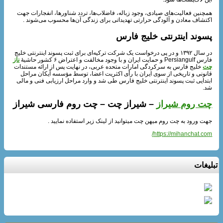
همچنین فعالیت‌های صیادی، وجود زباله، فاضلاب‌ها، تردد شناورها، انفجارات جهت
اکتشاف معادن و آلودگی حرارتی تهدیداتی برای زندگی آن‌ها محسوب می‌شوند .
پسوند اینترنتی خلیج فارس
در سال ۱۳۹۲ و در پی درخواست یک شرکت ترکیه‌ای برای ثبت پسوند اینترنتی خلیج
فارس Persiangulf و حمایت ایران و با وجود مخالفت و اعتراض ۶ کشور حاشیهٔ
ناز
چت
خلیج فارس به سرکردگی امارات متحده عربی، در نهایت پس از ارائه مستندات
قانونی و تاریخی از سوی ایران با رأی اکثریت اعضا، توسط مؤسسه آیکان مراحل
ابتدایی ثبت پسوند اینترنتی خلیج فارس طی شد و وارد مراحل ارزیابی فنی و مالی
شد.
چت روم شیراز
– شیراز چت – چت روم فارسی شیراز
جهت ورود به چت روم میهن چت میتوانید از لینک زیر استفاده نمایید .
https://mihanchat.com/
تبلیغات