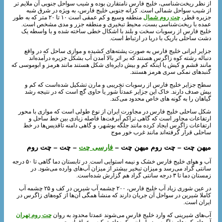
از نظر ریخت‌شناسی، خلیج فارس نامتقارن بوده و شیب سواحل جنوبی آن ملایم تر
از شیب سواحل شمالی است. کرانه جنوبی خلیج فارس، به ویژه در شرق شبه
جزیره قطر،
چت روم شمال
منطقه وسیع و کم عمقی است ۱۰ تا ۲۰ متر که به‌ طور
عمده با ریخت‌شناسی بست، محیط تبخیری و منطقه جزر و مدی مشخص است.
خلیج فارس از رسوبات سخت و بلند با اشکال خطی ساخته شده و با واسطه یک
دشت ساحلی باریک با دریا در ارتباط است.
جزایر ایرانی خلیج فارس به صورت پشته‌های کشیده و موازی ساحل که در واقع
دنباله رشته کوه زاگرس هستند که بر اثر بالا آمدن آب بشکل جزیره درآمده‌اند
مانند قشم و کیش یا اینکه کم و بیش دایره‌ای شکل هستند مانند هرمز و ابوموسی که
گنبدهای نمکی سری هرمز هستند.
سطح جزایر خلیج فارس از رسوبات تخریبی و مارن تشکیل شده‌است که کم و
بیش صدف دارند. خاک این جزایر عمدتاً شور یا حاوی گچ است که در نتیجه رشد
گیاهان را به گونه‌ های خاص محدود می‌کند.
شکل ساحلی خلیج فارس در مجاورت ایران از نوع طولی است که موازی با محور
ارتفاعات مجاور است که گاهی تراکم آبرفت‌ها فاصله زیادی بین خط ساحل و
ارتفاعات زاگرس ایجاد کرده مانند جلگه بوشهر، و گاهی دامنه تاقدیس‌ها در خط
ساحلی قرار گرفته‌اند مانند غرب خور موج
میهن چت – چت روم میهن چت –
فارسی چت
– چت – چت روم
آب و هوای خلیج فارس خشک و نیمه استوایی است. در تابستان دما گاهی تا ۵۰ درجه
سانتی گراد می‌رسد و میزان تبخیر بیشتر از میزان آب‌های وارده می‌شود. در
زمستان دما تا ۳ درجه سانتی گراد هم گزارش شده‌است.
در عین شوری زیاد آب خلیج فارس، ۲۰۰ چشمه آب شیرین در کف و ۲۵ چشمه آب
کاملا شیرین در سواحل آن جریان دارند که منشأ همگی آن‌ها از کوه‌های زاگرس در
ایران است.
آب‌های شیرینی که وارد خلیج فارس می‌شوند عمدتا محدود به روان
چت روم تهران