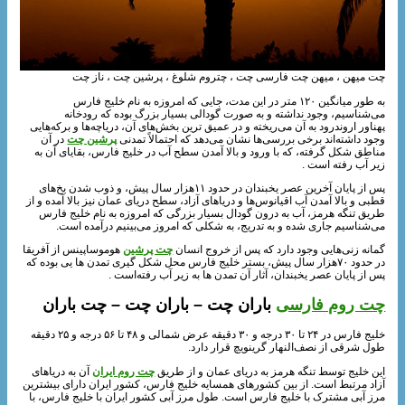
چت میهن ، میهن چت فارسی چت ، چتروم شلوغ ، پرشین چت ، ناز چت
به‌ طور میانگین ۱۲۰ متر در این مدت، جایی که امروزه به نام خلیج فارس
می‌شناسیم، وجود نداشته و به صورت گودالی بسیار بزرگ بوده که رودخانه
پهناور اروندرود به آن می‌ریخته و در عمیق‌ ترین بخش‌های آن، دریاچه‌ها و برکه‌هایی
وجود داشته‌اند برخی بررسی‌ها نشان می‌دهد که احتمالاً تمدنی
پرشین چت
در آن
مناطق شکل گرفته، که با ورود و بالا آمدن سطح آب در خلیج فارس، بقایای آن به
زیر آب رفته‌ است .
پس از پایان آخرین عصر یخبندان در حدود ۱۱هزار سال پیش، و ذوب‌ شدن یخ‌های
قطبی و بالا آمدن آب اقیانوس‌ها و دریاهای آزاد، سطح دریای عمان نیز بالا آمده و از
طریق تنگه هرمز، آب به درون گودال بسیار بزرگی که امروزه به نام خلیج فارس
می‌شناسیم جاری شده و به‌ تدریج، به شکلی که امروز می‌بینیم درآمده است.
گمانه‌ زنی‌هایی وجود دارد که پس از خروج انسان
چت پرشین
هوموساپینس از آفریقا
در حدود ۷۰هزار سال پیش، بستر خلیج فارس محل شکل‌ گیری تمدن ها یی بوده که
پس از پایان عصر یخبندان، آثار آن تمدن ها به زیر آب رفته‌است .
چت روم فارسی
باران چت – باران چت – چت باران
خلیج فارس در ۲۴ تا ۳۰ درجه و ۳۰ دقیقه عرض شمالی و ۴۸ تا ۵۶ درجه و ۲۵ دقیقه
طول شرقی از نصف‌النهار گرینویچ قرار دارد.
این خلیج توسط تنگه هرمز به دریای عمان و از طریق
چت روم ایران
آن به دریاهای
آزاد مرتبط است. از بین کشورهای همسایه خلیج فارس، کشور ایران دارای بیشترین
مرز آبی مشترک با خلیج فارس است. طول مرز آبی کشور ایران با خلیج فارس، با