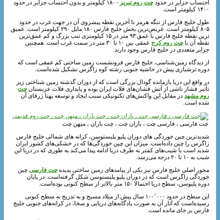
احتساب جزایر در حدود
چت روم تبریز
۱۸۰۰ کیلومتر و بدون احتساب جزایر در حدود
۱۴۰۰ کیلومتر است.
طول خلیج فارس از تنگه هرمز تا آخرین نقطه پیشروی آن در جهت غرب در حدود
۸۰۵ کیلومتر است. عریض‌ترین بخش خلیج فارس ۱۸۰ مایل ۲۹۰ کیلومتر است. عمیق‌
ترین نقطه خلیج فارس با عمق ۹۳ متر در ۱۵ کیلومتری تنب بزرگ و کم عمق‌ترین
نقطه آن با
چت روم کرج
عمقی بین ۱۰ تا ۳۰ متر در سمت غرب است. همچنین
جزایر متعددی در خلیج فارس وجود دارند.
از دیدگاه زمین‌شناسی، خلیج فارس فرونشست زمین ساختی کم عمقی است که
دوره ترشیاری پیش در حاشیه جنوبی رشته کوه زاگرس تشکیل شده‌است.
در واقع این دریا بازمانده گودال بزرگی است که از دوران گذشته زمین شناختی زیر
تأثیر فشار ناشی از آتش فشان‌های فلات ایران بوده و پایداری فلات عربستان
چت
روم مشهد
در مقابل این واکنش‌های تکتونیکی سبب ایجاد و توسعه پهنا ژرفای آن
شده‌ است.
چت فارسی ، فارسی چت ، باران چت ، چت باران ، میهن چت
شدیدترین چین خوردگی‌ های دوران پلیو پلیستوسن، کرانه‌ های شمالی خلیج فارس
زاگرس را چین داده‌است. میزان این چین خوردگی‌ها که در خشکی‌های کشور ایران
شدید است با شیب‌های کمتر به طرف دریا ادامه پیدا می‌کند به‌ طوری‌ که در دریا این
شیب به ۱۰ تا ۲۰ درجه می‌رسد.
محور اصلی خلیج فارس نیز یکی از پیامدهای زمین ساختی پدیده
چت فارسی
چین
خوردگی زاگرس است که در دوران پلیو پلیستوسن شکل گرفته‌است. در پایان
دوره پلیوسن، سطح دریا احتمالا ۱۵۰ متر بالاتر از سطح کنونی بوده‌است.
این سطح در حدود ۱۰۰٬۰۰۰ سال پیش از میلاد مسیح و به تدریج به سطح کنونی
رسیده‌است که آثار آن به صورت پادگانه‌های دریایی و سخا، در کرانه‌های جنوبی خلیج
فارس بر جای مانده‌ است.