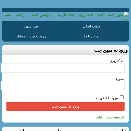
صفحه اصلی
چت میهن
تماس با ما
ورود به چت با موبایل
ورود به میهن چت
نام کاربری
پسورد
ورود با عضویت
فراموشی رمز
راهنما