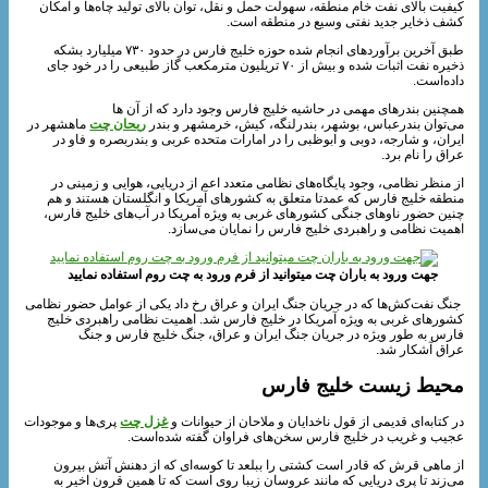
کیفیت بالای نفت خام منطقه، سهولت حمل و نقل، توان بالای تولید چاه‌ها و امکان
کشف ذخایر جدید نفتی وسیع در منطقه است.
طبق آخرین برآوردهای انجام شده حوزه خلیج فارس در حدود ۷۳۰ میلیارد بشکه
ذخیره نفت اثبات شده و بیش از ۷۰ تریلیون مترمکعب گاز طبیعی را در خود جای
داده‌است.
همچنین بندرهای مهمی در حاشیه خلیج فارس وجود دارد که از آن‌ ها
می‌توان بندرعباس، بوشهر، بندرلنگه، کیش، خرمشهر و بندر
ریحان چت
ماهشهر در
ایران، و شارجه، دوبی و ابوظبی را در امارات متحده عربی و بندربصره و فاو در
عراق را نام برد.
از منظر نظامی، وجود پایگاه‌های نظامی متعدد اعم از دریایی، هوایی و زمینی در
منطقه خلیج فارس که عمدتا متعلق به کشورهای آمریکا و انگلستان هستند و هم
چنین حضور ناوهای جنگی کشورهای غربی به ویژه آمریکا در آب‌های خلیج فارس،
اهمیت نظامی و راهبردی خلیج فارس را نمایان می‌سازد.
جهت ورود به باران چت میتوانید از فرم ورود به چت روم استفاده نمایید
جنگ نفت‌کش‌ها که در جریان جنگ ایران و عراق رخ داد یکی از عوامل حضور نظامی
کشورهای غربی به ویژه آمریکا در خلیج فارس شد. اهمیت نظامی راهبردی خلیج
فارس به‌ طور ویژه در جریان جنگ ایران و عراق، جنگ خلیج فارس و جنگ
عراق آشکار شد.
محیط زیست خلیج فارس
در کتابه‌ای قدیمی از قول ناخدایان و ملاحان از حیوانات و
غزل چت
پری‌ها و موجودات
عجیب و غریب در خلیج فارس سخن‌های فراوان گفته شده‌است.
از ماهی قرش که قادر است کشتی را ببلعد تا کوسه‌ای که از دهنش آتش بیرون
می‌زند تا پری دریایی که مانند عروسان زیبا روی است که تا همین قرون اخیر به