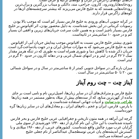
آب‌های کوه‌های زاگرس در ایران و کوه‌های ترکیه و عراق است.
رودخانه‌هایاروندرود، کارون، جراحی، مند، دالکی و میناب بزرگترین و پرآب‌ترین
رودخانه‌هایی هستند که به خلیج فارس می‌ریزند که بیشتر سرچشمه‌های آن‌ها در
کوه‌های زاگرس قرار دارند.
در کرانه جنوبی آب‌های ورودی به خلیج فارس بسیار کم است که موجب بالا بودن
رسوبات کربناتی در این بخش شده‌است. به دلیل محصور بودن، اثر اقیانوس بر خلیج
فارس بسیار ناچیز است و به همین علت سرعت جریان‌های زیرین و افقی آن بسیار
کم و در حدود ۱۰ سانتی‌متر در ثانیه‌است.
شوری بیشتر خلیج فارس نسبت به اقیانوس موجب پیدایش جریان آبی از اقیانوس
هند به خلیج فارس می‌شود که به موازات ساحل ایران و در جهت پادساعت‌گرد است.
جریان ذکر شده با کاهش دما و شوری همراه است به‌ طوری‌ که در تنگه هرمز مقدار
نمک ۳۶٬۶ گرم در لیتر و در انتهای شمال غربی و در دهانه کارون در حدود ۴۰ گرم در
لیتر است.
میزان بارندگی در سواحل جنوبی کمتر از ۵ سانتی‌متر در سال و در سواحل شمالی
بین ۲۰ تا ۵۰ سانتی‌متر در سال است .
آیناز چت – چت روم آیناز
خلیج فارس و مترادف‌های آن در سایر زبان‌ها، اصیل‌ترین نام و نامی است بر جای
مانده از کهن‌ترین منابع، که از سده‌های پیش از میلاد به‌طور مستمر در همه زبان‌ها
طراحی وب سایت
و ادبیات جهانی استفاده شده‌است و
با پارس، فارس، ایران و عجم ـ نام‌های ایران ـ و معادل‌های آن در سایر زبان‌ها گره
خورده‌است.
گرچه این آبراهه در همه متون تاریخی و جغرافیایی عربی خلیج فارس و بحر فارس
نامیده شده‌است با این حال، این نام‌ گذاری از دهه ۱۳۳۰ خورشیدی از سوی ملی‌
گرایان عرب مورد چالش واقع شده‌است. کشورهای عربی، از دهه ۱۹۶۰ میلادی و با
گسترش اندیشه‌های پان عربی توسطجمال عبدالناصر از نام جعلی خلیج
عربی استفاده می‌کنند.