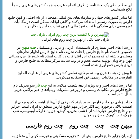
این مطلب طی یک بخشنامه از طرف اتحادیه عرب به همه کشورهای عربی رسماً
ابلاغ شده‌است.
اما سایر کشورهای جهان و سازمان‌های بین‌المللی همچنان از نام اصلی و کهن خلیج
فارس به صورت رسمی استفاده می‌کنند و گاهی اوقات ممکن است در مکاتبات
غیررسمی برای سادگی یا تحت نفوذ مالی عربی عبارت خلیج را بکار برند.
باران چت یکی از بهترین چت روم های ایرانی
در سال‌های اخیر بسیاری از دانشمندان غربی و عربی و مسلمان
چت میهن
در
خصوص قدمت نام خلیج فارس یا علت تحریف نام خلیج فارس اظهار نظرهای
مستندی داشته‌ اند که مجموعه این اعترافات در کتاب اسناد نام خلیج فارس، میراثی
کهن و جاودان نوشته محمد عجم و در وب سایت مرکز مطالعات خلیج فارس و
دریای پارس جمع‌ آوری شده‌ است.
تا پیش از دهه ۶۰ قرن بیستم میلادی، تمامی کشورهای عربی از عبارت الخلیج
الفارسی در مکاتبات رسمی خود استفاده می‌کردند.
اما در سال‌های اخیر و به ویژه از دههٔ شصت میلادی به این
چت ناز
سو تحریف نام
خلیج فارس در مکاتبات رسمی و در برخی نشریات و بنیادهای خبر پراکنی عربی
دنبال شده‌ است.
جزایر زیادی در خلیج فارس وجود دارند که برخی از آن‌ها از اهمیت کم و برخی از
اهمیت بالایی برخوردارند. اکثر جزایر مهم خلیج فارس متعلق به ایران است. جزایر
مهم خلیج فارس عبارت‌اند از: قشم، بحرین، کیش، جزیره خارگ، ابوموسی، تنب
بزرگ، تنب کوچک و جزیره لاوان.
میهن چت – چت – چت روم – چت روم فارسی
از میان جزایر خلیج فارس بیش از ۳۰ جزیره مسکونی و غیرمسکونی آن متعلق به