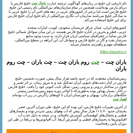
نام تاریخی این خلیج در زبان‌های گوناگون، ترجمه عبارت
باحال چت
خلیج فارس یا
دریای پارس بوده‌است همچنین در تمام سازمان‌های بین‌المللی نام رسمی این خلیج
خلیج فارس است اما برخی از کشورهای عربی در دهه‌ های اخیر آن را خلیج عربی یا
به سادگی خلیج می‌نامند سازمان آب‌ نگاری بین‌المللی از نام خلیج ایران خلیج فارس
برای این خلیج استفاده می‌کند.
کشورهای ایران، عمان عراق عربستان سعودی، کویت، امارات متحده
عربی، قطر و بحرین در کناره خلیج فارس هستند. در این میان سواحل شمالی خلیج
فارس تماماً در جغرافیای سیاسی ایران قرار دارند. به سبب وجود منابع
سرشار نفت و گاز در خلیج فارس و سواحل آن، این آبراهه در سطح بین‌المللی،
منطقه‌ای مهم و راهبردی به‌شمار می‌آید.
https://aluxilco.ir/
باران چت –
چت
روم باران چت – چت باران – چت روم
باران
زمین‌شناسان معتقدند که در حدود پانصد هزار سال پیش، صورت نخستین خلیج
فارس در کنار دشت‌های جنوبی ایران تشکیل شد و به مرور زمان، بر اثر تغییر و
تحول در ساختار درونی و بیرونی زمین، شکل ثابت کنونی خود را یافت. خلیج فارس
در آغاز، بسیار پهناور بوده به‌طوری‌که تا اواخر دوره سوم زمین‌شناسی بیشتر
جلگه‌های برازجان، بهبهان و خوزستان ایران تا کوه‌های زاگرس در زیر آب بوده‌اند.
اهواز چت
از آخرین تغییرات خلیج فارس، این بوده که این خلیج، طی دوران آخرین عصر
یخبندان حدود ۷۰ تا ۱۱ هزار سال پیش که آب‌ وهوای زمین سردتر بوده و یخسارهای
قطبی و یخچال‌های کوهستانی گسترش یافته‌اند، و در نتیجه به دلیل جذب آب
اقیانوس‌ها به یخسارهای قطبی و گسترش آن‌ها، آب اقیانوس‌ها و دریاها در طی این
دوران پایین رفته‌است