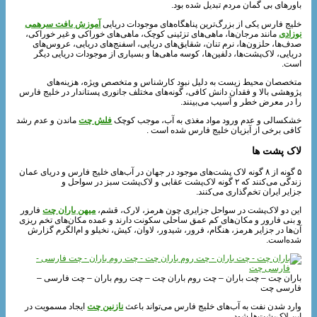
باورهای بی‌ گمان مردم تبدیل شده بود.
خلیج فارس یکی از بزرگ‌ترین پناهگاه‌های موجودات دریایی
آموزش بافت سرهمی
نوزادی
مانند مرجان‌ها، ماهی‌های تزئینی کوچک، ماهی‌های خوراکی و غیر خوراکی،
صدف‌ها، حلزون‌ها، نرم تنان، شقایق‌های دریایی، اسفنج‌های دریایی، عروس‌های
دریایی، لاک‌پشت‌ها، دلفین‌ها، کوسه ماهی‌ها و بسیاری از موجودات دریایی دیگر
است.
متخصصان محیط زیست به دلیل نبود کارشناس و متخصص ویژه، هزینه‌های
پژوهشی بالا و فقدان دانش کافی، گونه‌های مختلف جانوری پستاندار در خلیج فارس
را در معرض خطر و آسیب می‌بینند.
خشکسالی و عدم ورود مواد مغذی به آب، موجب کوچک
فلش چت
ماندن و عدم رشد
کافی برخی از آبزیان خلیج فارس شده‌ است .
لاک‌ پشت‌ ها
۵ گونه از ۸ گونه لاک‌ پشت‌های موجود در جهان در آب‌های خلیج فارس و دریای عمان
زندگی می‌کنند که ۲ گونه لاک‌پشت عقابی و لاک‌پشت سبز در سواحل و
جزایر ایران تخم‌گذاری می‌کنند.
این دو لاک‌پشت در سواحل جزایری چون هرمز، لارک، قشم،
میهن باران چت
فارور
و بنی فارور و مکان‌های کم عمق ساحلی سکونت دارند و عمده مکان‌های تخم ریزی
آن‌ها در جزایر هرمز، هنگام، فرور، شیدور، لاوان، کیش، نخیلو و ام‌الگرم گزارش
شده‌است.
باران چت – چت باران – چت روم باران چت – چت روم باران – چت فارسی –
فارسی چت
وارد شدن نفت به آب‌های خلیج فارس می‌تواند باعث
نازنین چت
ایجاد مسمویت در
این لاک‌پشت‌ها شود.