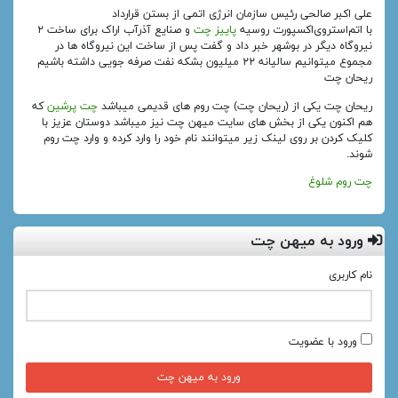
علی اکبر صالحی رئیس سازمان انرژی اتمی از بستن قرارداد
با اتم‌استروی‌اکسپورت روسیه
پاییز چت
و صنایع آذرآب اراک برای ساخت ۲
نیروگاه دیگر در بوشهر خبر داد و گفت پس از ساخت این نیروگاه‌ ها در
مجموع میتوانیم سالیانه ۲۲ میلیون بشکه نفت صرفه جویی داشته باشیم
ریحان چت
ریحان چت یکی از (ریحان چت) چت روم های قدیمی میباشد
چت پرشین
که
هم اکنون یکی از بخش های سایت میهن چت نیز میباشد دوستان عزیز با
کلیک کردن بر روی لینک زیر میتوانند نام خود را وارد کرده و وارد چت روم
شوند.
چت روم شلوغ
ورود به میهن چت
نام کاربری
ورود با عضویت