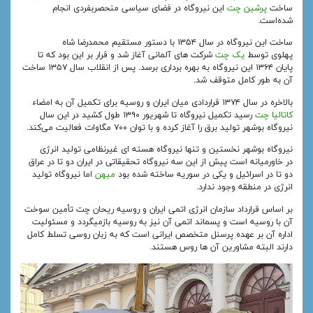
ساخت
پرشین چت
این نیروگاه در فضای سیاسی منحصربفردی انجام
شده‌است.
ساخت این نیروگاه در سال ۱۳۵۴ با دستور مستقیم محمدرضا شاه
پهلوی توسط
یک چت
شرکت‌ های آلمانی آغاز شد و قرار بر این بود که تا
پایان ۱۳۶۴ این نیروگاه به بهره‌ برداری برسد. پس از انقلاب سال ۱۳۵۷ ساخت
آن به‌ طور کامل متوقف شد.
بالاخره در سال ۱۳۷۴ قراردادی میان ایران و روسیه برای تکمیل آن به امضاء
کاتالیا چت
رسید تکمیل نیروگاه تا شهریور ۱۳۹۰ طول کشید در این سال
نیروگاه بوشهر تولید برق را آغاز کرده و با توان ۷۰۰ مگاوات فعالیت می‌کند.
نیروگاه بوشهر نخستین و تنها نیروگاه هسته‌ ای غیرنظامی تولید انرژی
در خاورمیانه است پیش از این سه نیروگاه تحقیقاتی در ایران دو تا در عراق
دو تا در اسرائیل و یکی در سوریه ساخته شده بود
میهن
اما نیروگاه تولید
انرژی در منطقه وجود ندارد.
بر اساس قرارداد سازمان انرژی اتمی ایران و روسیه ریحان چت تأمین سوخت
آن با روسیه است و پسماند اتمی آن نیز به روسیه بازمیگردد و مسئولیت
اداره آن بر عهده پرسنل متخصص ایرانی است که به زبان روسی تسلط کامل
دارند البته مشاورین آن‌ ها روس هستند.