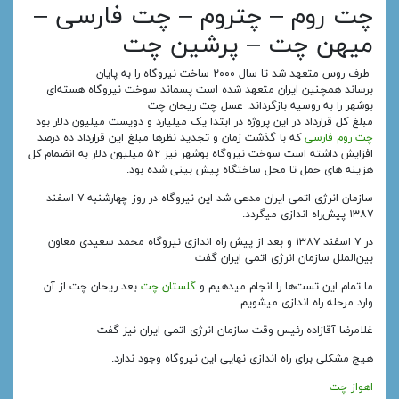
چت روم – چتروم – چت فارسی –
میهن چت – پرشین چت
طرف روس متعهد شد تا سال ۲۰۰۰ ساخت نیروگاه را به پایان
برساند همچنین ایران متعهد شده‌ است پسماند سوخت نیروگاه هسته‌ای
بوشهر را به روسیه بازگرداند. عسل چت ریحان چت
مبلغ کل قرارداد در این پروژه در ابتدا یک میلیارد و دویست میلیون دلار بود
چت روم فارسی
که با گذشت زمان و تجدید نظرها مبلغ این قرارداد ده درصد
افزایش داشته‌ است سوخت نیروگاه بوشهر نیز ۵۲ میلیون دلار به انضمام کل
هزینه‌ های حمل تا محل ساختگاه پیش‌ بینی شده بود.
سازمان انرژی اتمی ایران مدعی شد این نیروگاه در روز چهارشنبه ۷ اسفند
۱۳۸۷ پیش‌راه‌ اندازی میگردد.
در ۷ اسفند ۱۳۸۷ و بعد از پیش راه‌ اندازی نیروگاه محمد سعیدی معاون
بین‌الملل سازمان انرژی اتمی ایران گفت
ما تمام این تست‌ها را انجام میدهیم و
گلستان چت
بعد ریحان چت از آن
وارد مرحله راه‌ اندازی میشویم.
غلامرضا آقازاده رئیس وقت سازمان انرژی اتمی ایران نیز گفت
هیچ مشکلی برای راه‌ اندازی نهایی این نیروگاه وجود ندارد.
اهواز چت