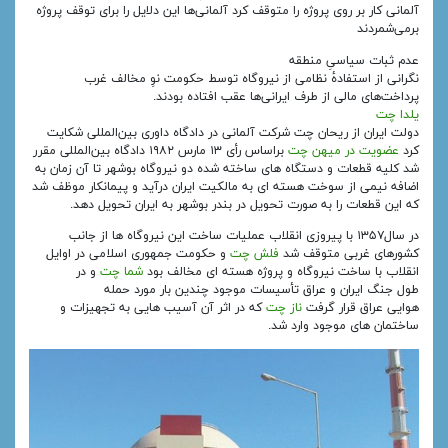
آلمانی کار بر روی پروژه را متوقف کرد آلمانی‌ها این دلایل را برای توقف پروژه
برمی‌شمردند
عدم ثبات سیاسیِ منطقه
نگرانی از استفادهٔ نظامی از نیروگاه توسط حکومت نوِ مخالف غرب
پرداخت‌های مالی از طرف ایرانی‌ها عقب افتاده بودند.
یلدا چت
دولت ایران از ریحان چت شرکت آلمانی در دادگاه داوری بین‌المللی شکایت
کرد
عضویت در میهن چت
براساس رأی ۱۳ مارس ۱۹۸۲ دادگاه بین‌المللی مقرر
شد کلیه قطعات و دستگاه‌ های ساخته شده دو نیروگاه بوشهر تا آن زمان به
اضافه نیمی از سوخت هسته‌ ای به مالکیت ایران درآید و پیمانکار موظف شد
که این قطعات را به صورت تحویل در بندر بوشهر به ایران تحویل دهد.
در سال۱۳۵۷ با پیروزی انقلاب عملیات ساخت این نیروگاه‌ ها از جانب
کشورهای غربی متوقف شد
فلش چت
و حکومت جمهوری اسلامی در اوایل
انقلاب با ساخت نیروگاه و پروژه هسته‌ ای مخالف بود
شما چت
و در
طول جنگ ایران و عراق تأسیسات موجود چندین بار مورد حمله
هوایی عراق قرار گرفت
ناز چت
که در اثر آن آسیب‌ هایی به تجهیزات و
ساختمان‌ های موجود وارد شد.