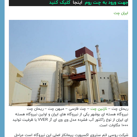
جهت ورود به چت روم
اینجا
کلیک کنید
ایران چت
ریحان چت –
نازنین چت
– چت فارسی – میهن چت – ریحان چت
نیروگاه هسته‌ ای بوشهر یکی از نیروگاه‌ های ایران و اولین نیروگاه هسته‌
ای ایران از نوع رآکتور آب فشرده مدل وی وی ای آر VVER با ظرفیت تولید
۱۰۰۰ مگاوات است.
شرکت روسی اتم‌ ستروی‌ اکسپورت پیمانکار اصلی این نیروگاه است مراحل