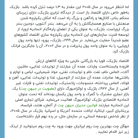
اما انتظار می‌رود در سال ۲۰۰۵ این مقدار به ۱٫۳ درصد تنزل کرده باشد بلژیک
به‌طور خاص دارای اقتصاد باز است. از دیدگاه ترابری بلژیک، دارای زیربنای
محکم بنادر، کانال‌ها و راه‌آهن و بزرگ راه است که امکان یکپارچه شدن
صنعتش با صنایع همسایگانش را به آن می‌دهد. بندر آنتورپ دومین بندر
بزرگ اروپاست. بلژیک، به عنوان یکی از اعضای پایه‌گذار اتحادیه اروپا، از
توسعه قدرت سازمان‌های این اتحادیه برای یکپارچه سازی اقتصاد کشورهای
عضو شدیداً حمایت می‌نماید. در سال ۱۹۹۹، بلژیک، یورو، تنها واحد پول
اروپایی، را به عنوان واحد پول پذیرفت و در سال ۲۰۰۲، آن را جایگزین فرانک
بلژیک کرد.
اقتصاد بلژیک، قویا به بازرگانی خارجی به ویژه کالاهای ارزش
افزوده وابسته‌است. واردات عمده آن عبارتند از تولیدات غذایی، ماشین
آلات، الماس خام، نفت خام و تولیدات نفتی، مواد شیمیایی، لباس و لوازم و
بافتنی‌ها. صادرات عمده آن عبارتند از اتومبیل، غذا و تولیدات غذایی، آهن و
فولاد، الماس پرداخته، منسوجات، پلاستیک، تولیدات نفتی و فلزات غیر
آهنی. از سال ۱۹۲۲، بلژیک و لوکزامبورگ دارای (
عضویت در میهن چت
) یک
بازار تجاری مشترک با گمرک و واحد پول یکسان بوده‌اند که تحت عنوان
اتحادیه اقتصادی بلژیک لوکزامبورگ فعالیت می‌نماید. شرکای تجاری اصلی
این اتحادیه عبارتند
قوانین مدیران میهن چت
از آلمان، هلند، فرانسه،
بریتانیای کبیر، ایتالیا، ایالات متحده آمریکا و اسپانیا. بلژیک در سال ۲۰۰۵،
از نظر شاخص توسعه انسانی، در سازمان ملل، در رده نهم قرار داشته‌است.
مهگل چت بهترین چت روم ایرانیان جهت ورود به چت روم میتوانید از لینک
زیر نیز اقدام نمایید .