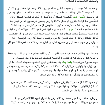
پایتخت
(فرانسوی و هلندی
)
در حدود ۵۸ درصد از جمعیت کشور هلندی زبان، ۴۱ درصد فرانسه زبان و کمتر
از یک درصد آلمانی زبانند. بروکسل، با ۸ درصد از جمعیت کشور، به‌طور رسمی
دوزبانست.
نگین چت
(فرانسه-هلندی). بروکسل از شهری عمدتاً هلندی زبان
هنگامی که ایالت بلژین در سال ۱۸۳۰ با زبان رسمی فرانسوی در آن زمان به
استقلال رسید، نشات گرفت. اکثریت عظیمی از جمعیتش (در حدود ۸۵ تا
۹۰٪ محاسبه شده
نازی چت
که به‌طور دقیق نمی‌توان گفت چراکه آمار دقیقی
در دست نیست) تحت عنوان ضد فرانسه ثبت شده‌اند، این میزان از جمعیت
شامل تعداد زیادی از شهروندان خارجی بروکسل است که زبان فرانسه را به
عنوان زبان دوم (بعد از زبان مادری شان) یا زبان اصلی انتخاب نموده‌اند مهگل
چت-
هم هلندی زبانان و هم فرانسه زبانان بلژیکی تفاوت‌های جزئی در لغت و معنا
با لهجه‌های زیادی که در هلند و فرانسه صحبت می‌شوند دارند. بسیاری از
مردم هنوزه می‌توانند
یلدا چت
به لهجه‌های زبان هلندی صحبت کنند. اما در
مورد زبان والونیایی می‌توان گفت که اغلب بیشتر توسط افراد مسن صحبت و
فهمیده می‌شود. این لهجه‌ها همراه با لهجه‌های دیگری مثل زبان پیکاردیایی
یا لیمبورخی در زندگی روزمره به کار برده نمی‌شود.
در حدود ۸۶٪ از جمعیت بلژیکی دارای ملیت بلژیکی هستند. ۹٪ (بر اساس
تعداد) ایتالیایی، مراکشی، فرانسوی، ترکی یا هلندی هستند و ۵٪ یکی از
ملیت‌های دیگر را دارا می‌باشند.
از زمان استقلال، اصول مذهبی کاتولیکی با اصول قوی آزاداندیشی و به
خصوص جریانات فراماسونری هم تراز شده و نقشی مهم در سیاست بلژیک