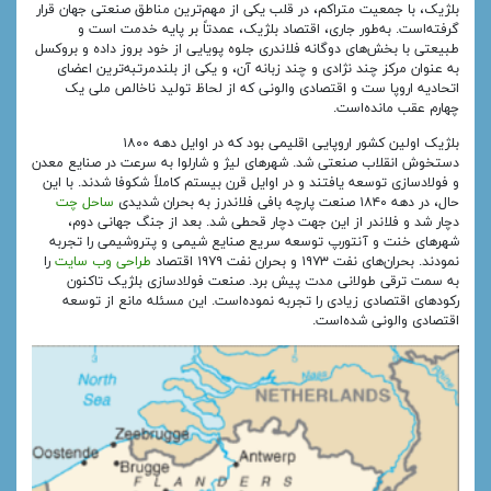
بلژیک، با جمعیت متراکم، در قلب یکی از مهم‌ترین مناطق صنعتی جهان قرار
گرفته‌است. به‌طور جاری، اقتصاد بلژیک، عمدتاً بر پایه خدمت است و
طبیعتی با بخش‌های دوگانه فلاندری جلوه پویایی از خود بروز داده و بروکسل
به عنوان مرکز چند نژادی و چند زبانه آن، و یکی از بلندمرتبه‌ترین اعضای
اتحادیه اروپا ست و اقتصادی والونی که از لحاظ تولید ناخالص ملی یک
چهارم عقب مانده‌است.
بلژیک اولین کشور اروپایی اقلیمی بود که در اوایل دهه ۱۸۰۰
دستخوش انقلاب صنعتی شد. شهرهای لیژ و شارلوا به سرعت در صنایع معدن
و فولادسازی توسعه یافتند و در اوایل قرن بیستم کاملاً شکوفا شدند. با این
حال، در دهه ۱۸۴۰ صنعت پارچه بافی فلاندرز به بحران شدیدی
ساحل چت
دچار شد و فلاندر از این جهت دچار قحطی شد. بعد از جنگ جهانی دوم،
شهرهای خنت و آنتورپ توسعه سریع صنایع شیمی و پتروشیمی را تجربه
نمودند. بحران‌های نفت ۱۹۷۳ و بحران نفت ۱۹۷۹ اقتصاد
طراحی وب سایت
را
به سمت ترقی طولانی مدت پیش برد. صنعت فولادسازی بلژیک تاکنون
رکودهای اقتصادی زیادی را تجربه نموده‌است. این مسئله مانع از توسعه
اقتصادی والونی شده‌است.