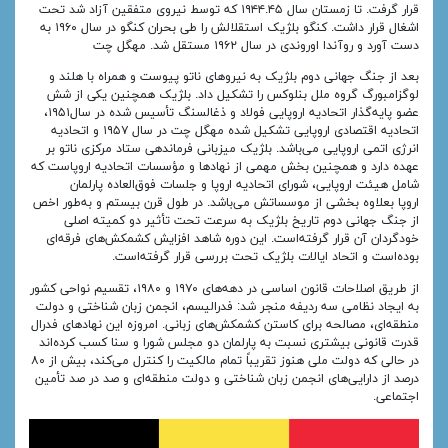
قرار گرفت. تا زمستان سال ۱۹۴۴.۴۵ که توسط نیروی متفقین آزاد شد تحت
اشغال قرار داشت. کنگو بلژیک استقلالش را طی بحران کنگو در سال ۱۹۶۰ به
دست آورد و روآندا اوروندی در سال ۱۹۶۲ مستقل شد. مهگل چت
بعد از جنگ جهانی دوم بلژیک به نیروهای ناتو پیوست و همراه با هلند و
لوگزامبورگ گروه ملل بنلوکس را تشکیل داد. بلژیک همچنین یکی از شش
عضو پایه‌گذار اتحادیه اروپایی فولاد و ذغالسنگ تأسیس شده در سال۱۹۵۱،
اتحادیه اقتصادی اروپایی تشکیل شده مهگل چت در سال ۱۹۵۷ و اتحادیه
انرژی اتمی اروپایی می‌باشد. بلژیک میزبانی فرماندهی ستاد مرکزی ناتو بر
عهده دارد و همچنین بخش مهمی از نهادها و مؤسسات اتحادیه اروپاست که
شامل هیئت اروپایی، شورای اتحادیه اروپا و جلسات فوق‌العاده پارلمان
اروپا بعلاوه بخشی از موسساتش می‌باشد. در طول قرن بیستم و به‌طور اخص
از جنگ جهانی دوم تاریخ بلژیک به سرعت تحت تأثیر دو کمیته اصلی
خودگردان آن قرار گرفته‌است. این دوره شاهد افزایش کشمکش‌های فرقه‌ای
بوده‌است و اتحاد ایالات بلژیک تحت بررسی قرار گرفته‌است.
از طریق اصلاحات قانون اساسی در دهه‌های ۱۹۷۰ و ۱۹۸۰، تقسیم نواحی کشور
به ایجاد نظامی سه ردیفه منجر شد: فدرالیسم، انجمن زبان شناختی و دولت
منطقه‌ای، مصالحه برای کاستن کشمکش‌های زبانی. امروزه این نهادهای فدرال
قدرت قانونی بیشتری نسبت به پارلمان دو مجلس شورا و سنا کسب کرده‌اند
در حالی که دولت ملی هنوز تقریباً تمام مالکیت را کنترل می‌کند، بیش از ۸۰
درصد از دارایی‌های انجمن زبان شناختی و دولت منطقه‌ای و صد در صد تأمین
اجتماعی.