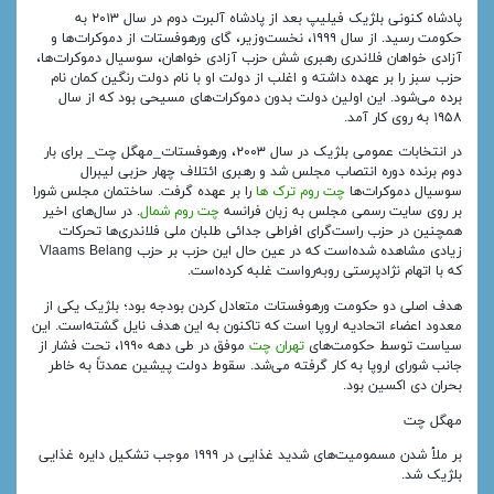
پادشاه کنونی بلژیک فیلیپ بعد از پادشاه آلبرت دوم در سال ۲۰۱۳ به
حکومت رسید. از سال ۱۹۹۹، نخست‌وزیر، گای ورهوفستات از دموکرات‌ها و
آزادی خواهان فلاندری رهبری شش حزب آزادی خواهان، سوسیال دموکرات‌ها،
حزب سبز را بر عهده داشته و اغلب از دولت او با نام دولت رنگین کمان نام
برده می‌شود. این اولین دولت بدون دموکرات‌های مسیحی بود که از سال
۱۹۵۸ به روی کار آمد.
در انتخابات عمومی بلژیک در سال ۲۰۰۳، ورهوفستات_مهگل چت_ برای بار
دوم برنده دوره انتصاب مجلس شد و رهبری ائتلاف چهار حزبی لیبرال
سوسیال دموکرات‌ها
چت روم ترک ها
را بر عهده گرفت. ساختمان مجلس شورا
بر روی سایت رسمی مجلس به زبان فرانسه
چت روم شمال
. در سال‌های اخیر
همچنین در حزب راست‌گرای افراطی جدائی طلبان ملی فلاندری‌ها تحرکات
زیادی مشاهده شده‌است که در عین حال این حزب بر حزب Vlaams Belang
که با اتهام نژادپرستی روبه‌رواست غلبه کرده‌است.
هدف اصلی دو حکومت ورهوفستات متعادل کردن بودجه بود؛ بلژیک یکی از
معدود اعضاء اتحادیه اروپا است که تاکنون به این هدف نایل گشته‌است. این
سیاست توسط حکومت‌های
تهران چت
موفق در طی دهه ۱۹۹۰، تحت فشار از
جانب شورای اروپا به کار گرفته می‌شد. سقوط دولت پیشین عمدتاً به خاطر
بحران دی اکسین بود.
مهگل چت
بر ملأ شدن مسمومیت‌های شدید غذایی در ۱۹۹۹ موجب تشکیل دایره غذایی
بلژیک شد.