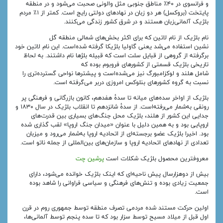
و فرانسوی در ۴۰٪ مناطق جنوبی مثل والونی صحبت می‌شود و در منطقه
پایتخت (بروکسل) هر دو زبان در نهادهای دولتی رایج است. کمتر از ۱٪ مردم
بلژیک آلمانی‌زبان هستند و در شرق کشور زندگی می‌کنند.
نام بلژیک از نام لاتین که برای اکثر بخش‌های شمالی منطقه گل‌
نشین استفاده می‌شد یعنی گاولیا بلژیکا گرفته شده‌است. این نام لاتین خود
برگرفته از گروهی از قبایل سلت است که قبیله بلژها نام داشتند. به لحاظ
تاریخی بلژیک قسمتی از کشورهای فروبوم بوده که
شامل هلند و لوکزامبورگ نیز می‌شده‌است و پیشترها نواحی گسترده‌تری را
نسبت به گروه کشورهای بنلوکس امروزی دربر می‌گرفته‌ است.
بلژیک از اواخر سده‌های میانه تا سدهٔ هفدهم، کانون بازرگانی و فرهنگی پر
رونقی به‌شمار می‌رفته‌است. از سدهٔ شانزدهم تا انقلاب بلژیک در سال ۱۸۳۰ و
جدایی این کشور از هلند، بلژیک محل جنگ‌های بسیاری بین قدرت‌های
اروپایی بود و به همین دلیل با عنوان «میدان جنگ اروپا» لقب گذاری شده
بود. اخیرا بلژیک عضو برجسته‌ای از اتحادیه اروپا به‌شمار می‌رود و میزبان
تعدادی از نهادهای اتحادیه اروپا و سازمان‌های بین‌المللی از جمله ناتو است.
معروفترین محصول بلژیک شکلات است
پرشین چت
بیش از دوهزارسال پیش ناحیه‌ای که اینک بلژیک خوانده می‌شود، دارای
جمعیت زیادی بوده و تنش‌های فرهنگی و سیاسی فراوانی را شاهد بوده‌
است.
اولین حرکت مستند شده مردمی تصرف منطقه توسط جمهوری روم در قرن
اول قبل از میلاد مسیح توسط سزار بود که تا سده پنجم توسط آلمانی‌ها،