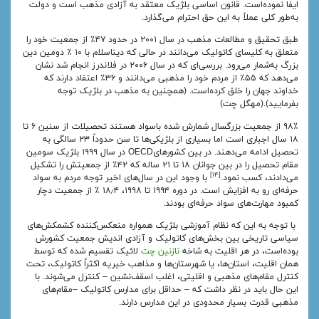
ایفا نموده‌است. قانون اساسی بلژیک معتقد به آزادی مذهب است و دولت
به‌طور کلی عملاً به این حق احترام می‌گذارد.
طبق تحقیق و مطالعات مذهب در سال ۲۰۰۱ در حدود ۴۷٪ از جمعیت خود را
متعلق به کلیسای کاتولیک می‌دانند در حالی که دیناسلام با ۱۰ ٪ دومین دین
بزرگ به‌شمار می‌رود. بررسی‌ای که در سال ۲۰۰۶ در فلاندرز انجام شد نشان
می‌دهد که ۵۵٪ از مردم خود را مذهبی می‌دانند و ۳۶٪ اعتقاد دارند که
خداوند جهان را خلق کرده‌است. (همچنین به مذهب در بلژیک توجه
بفرمایید).(مهگل چت)
۹۸٪ از جمعیت بزرگسال شمارش شده باسواد هستند تحصیلات از سنین ۶ تا
۱۸ سال اجباری است اما بسیاری از بلژیکی‌ها تا سن حدوداً ۲۳ سالگی به
تحصیل ادامه می‌دهند. در بین کشورهایOECD در سال ۱۹۹۹ بلژیک سومین
مقام تحصیل را در بین جوانان ۱۸ تا ۲۱ ساله که ۴۲٪ از جمعیتش را تشکیل
[۱۴]
می‌دادند، کسب نمود.
با وجود این در سال‌های اخیر توجه مردم به سواد
حرفه‌ای رو به افزایش است. در دوره ۱۹۹۴ تا ۱۹۹۸، ۱۸٫۴ ٪ از جمعیت دچار
کمبود مهارت‌های سواد حرفه‌ای بودند.
با توجه به این که نظام آموزشی بلژیک همواره منعکس‌کننده کشمکش‌های
سیاسی تاریخی بین بخش‌های کاتولیک و آزادی اندیش جمعیت کشورش
بوده‌است، در هر اقلیت به شاخه
نازنین چت
لائیک تقسیم شده که توسط
همان اقلیت، استان‌ها، یا شهرستان‌ها و مذاهب خیریه اکثراً کاتولیک، تحت
کنترل مقام‌های مذهبی و اقلیتی، اغلب اسقف‌نشین – کنترل می‌شوند. با
این حال باید در نظر داشت که – حداقل برای مدارس کاتولیک –مقام‌های
مذهبی قدرت بسیار محدودی در این مدارس دارند.