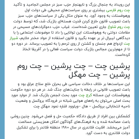
این رویداد به جنجال بزرگ و نابهنجار حزب سبز در مجلس انجامید و تأکید
چت روم فارسی
بیشتری بر روی سیاست‌های محیطی طی دولت اول
ورهوفستات به وجود آورد. به عنوان مثال یکی از سیاست‌های حزب سبز
باعث تصویب قانون خارج کردن قدرت هسته‌ای بلژیک شد، که توسط دولت
چت روم شلوغ
جاری تعیین شده‌است. غیاب حزب دموکرات‌های مسیحی در
مقامات دولتی به ورهوفستات این توانایی را داد تا موضوعات اجتماعی را با
دیدگاهی لیبرال تر بر عهده بگیرد و قانون استفاده از مواد مخدر ملایم،
شیراز
چت
ازدواج هم جنسان و کشتن از روی ترحم را به تصویب برساند. در دوره دو
تا از مهم‌ترین مجالس بلژیک دولت سیاست فعالی را در آفریقا اتخاذ
کرده‌است.
پرشین چت – چت پرشین – چت روم
پرشین – چت مهگل
این سیاست‌ها بر خلاف دخالت سیاسی طی بحران خلع سلاح عراق بود و
باعث تصویب قانونی در رابطه با جنایت‌های جنگ شد. در هر دو دوره حکومت
ورهوفستات این مسئله
کرج چت
مورد بحث انجمن بلژیک شد. از موارد مورد
بحث اصلی می‌توان به راه‌های هوایی شبانه در فرودگاه بروکسل و وضعیت
ناحیه انتخاباتی بروکسل – هال –ویلوود اشاره نمود مهگل چت
کشمکش بین افراد از طریق دادگاه حکمیت حل و فصل می‌شود. چنین روشی
باعث مصالحه شده و به فرهنگ‌های گوناگون امکان همزیستی مسالمت
آمیز می‌بخشد. اقلیت فلاندری در سال ۱۹۸۰ منطقه فلاندر را برای تشکیل
دولت فلاندری به دست آورد.