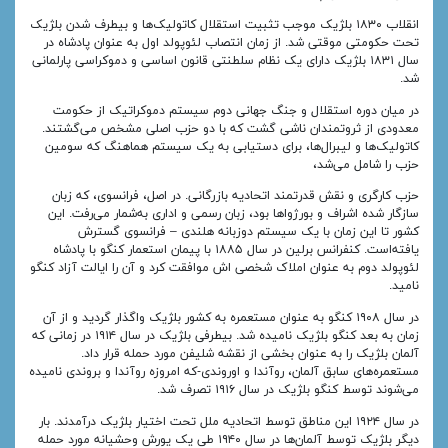
انقلاب ۱۸۳۰ بلژیک موجب تثبیت استقلال کاتولیک‌ها و بیطرف شدن بلژیک
تحت حکومتی موقتی شد. از زمان انتصاب لئوپولد اول به عنوان پادشاه در
سال ۱۸۳۱ بلژیک دارای یک نظام سلطنتی قانون اساسی و دموکراسی پارلمانی
شد.
در میان دوره استقلال و جنگ جهانی دوم سیستم دموکراتیک از حکومت
معدودی از ثروتمندان ناشی گشت که با دو حزب اصلی مشخص می‌گشتند.
کاتولیک‌ها و لیبرال‌ها، برای دستیابی به یک سیستم هماهنگ که سومین
حزب را شامل می‌شد،
حزب کارگری و نقش قدرتمند اتحادیه بازرگانی. در اصل، فرانسوی، که زبان
سازگار شده اشراف و بورژواها بود، زبان رسمی و اداری به‌شمار می‌رفت. این
کشور تا این زمان با یک سیستم دوزبانه هلندی – فرانسوی گسترش
یافته‌است. کنفرانس برلین در سال ۱۸۸۵ با پیمان استعمار کنگو با پادشاه
لئوپولد دوم به عنوان املاک شخصی اش موافقت کرد و آن را ایالت آزاد کنگو
نامید.
در سال ۱۹۰۸ کنگو به عنوان مستعمره به کشور بلژیک واگذار گردید و از آن
زمان به بعد کنگو بلژیک نامیده شد. بیطرفی بلژیک در سال ۱۹۱۴ در زمانی که
آلمان بلژیک را به عنوان بخشی از نقشه شلیفن مورد حمله قرار داد.
مستعمره‌های سابق آلمان، روآندا و اوروندی-که امروزه روآندا و بروندی نامیده
می‌شوند توسط کنگو بلژیک در سال ۱۹۱۶ تصرف شد.
در سال ۱۹۲۴ این مناطق توسط اتحادیه ملل تحت اختیار بلژیک درآمدند. بار
دیگر بلژیک توسط آلمان‌ها در سال ۱۹۴۰ طی یک یورش وحشیانه مورد حمله