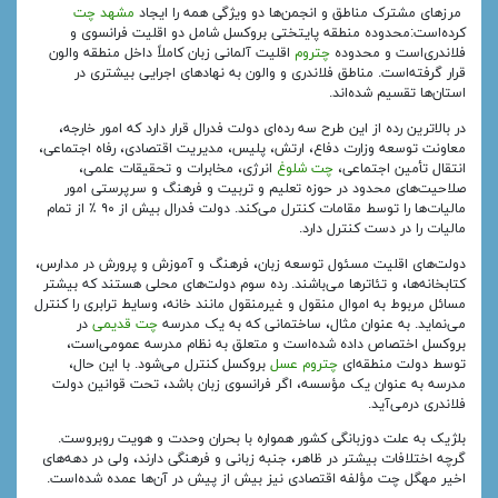
مرزهای مشترک مناطق و انجمن‌ها دو ویژگی همه را ایجاد
مشهد چت
کرده‌است:محدوده منطقه پایتختی بروکسل شامل دو اقلیت فرانسوی و
فلاندری‌است و محدوده
چتروم
اقلیت آلمانی زبان کاملاً داخل منطقه والون
قرار گرفته‌است. مناطق فلاندری و والون به نهادهای اجرایی بیشتری در
استان‌ها تقسیم شده‌اند.
در بالاترین رده از این طرح سه رده‌ای دولت فدرال قرار دارد که امور خارجه،
معاونت توسعه وزارت دفاع، ارتش، پلیس، مدیریت اقتصادی، رفاه اجتماعی،
انتقال تأمین اجتماعی،
چت شلوغ
انرژی، مخابرات و تحقیقات علمی،
صلاحیت‌های محدود در حوزه تعلیم و تربیت و فرهنگ و سرپرستی امور
مالیات‌ها را توسط مقامات کنترل می‌کند. دولت فدرال بیش از ۹۰ ٪ از تمام
مالیات را در دست کنترل دارد.
دولت‌های اقلیت مسئول توسعه زبان، فرهنگ و آموزش و پرورش در مدارس،
کتابخانه‌ها، و تئاترها می‌باشند. رده سوم دولت‌های محلی هستند که بیشتر
مسائل مربوط به اموال منقول و غیرمنقول مانند خانه، وسایط ترابری را کنترل
می‌نماید. به عنوان مثال، ساختمانی که به یک مدرسه
چت قدیمی
در
بروکسل اختصاص داده شده‌است و متعلق به نظام مدرسه عمومی‌است،
توسط دولت منطقه‌ای
چتروم عسل
بروکسل کنترل می‌شود. با این حال،
مدرسه به عنوان یک مؤسسه، اگر فرانسوی زبان باشد، تحت قوانین دولت
فلاندری درمی‌آید.
بلژیک به علت دوزبانگی کشور همواره با بحران وحدت و هویت روبروست.
گرچه اختلافات بیشتر در ظاهر، جنبه زبانی و فرهنگی دارند، ولی در دهه‌های
اخیر مهگل چت مؤلفه اقتصادی نیز بیش از پیش در آن‌ها عمده شده‌است.