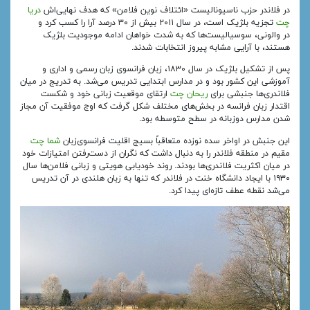
در فلاندر حزب ناسیونالیست «ائتلاف نوین فلامن» که هدف نهایی‌اش
دریا
چت
تجزیه بلژیک است، در سال ۲۰۱۱ بیش از ۳۰ درصد آرا را کسب کرد و
در والونی، سوسیالیست‌ها که به شدت خواهان ادامه موجودیت بلژیک
هستند، با آرایی مشابه پیروز انتخابات شدند.
پس از تشکیل بلژیک در سال ۱۸۳۰، زبان فرانسوی زبان رسمی و اداری و
آموزشی این کشور بود و در مدارس ابتدایی تدریس می‌شد. به تدریج در میان
فلاندری‌ها جنبشی برای
ریحان چت
ارتقای موقعیت زبانی خود و شکست
اقتدار زبان فرانسه در بخش‌های مختلف شکل گرفت که اوج موفقیت آن مجاز
شدن مدارس دوزبانه در سطح متوسطه بود.
این جنبش در اواخر سده نوزده متعاقباً بسیج اقلیت فرانسوی‌زبان
شما چت
مقیم در منطقه فلاندر را به دنبال داشت که نگران از دست‌رفتن امتیازات خود
در میان اکثریت فلاندری‌ها بودند. روند خودیابی هویتی و زبانی فلامن‌ها سال
۱۹۳۰ با ایجاد دانشگاه خنت در فلاندر که تنها به زبان هلندی در آن تدریس
می‌شد نقطه عطف تازه‌ای پیدا کرد.