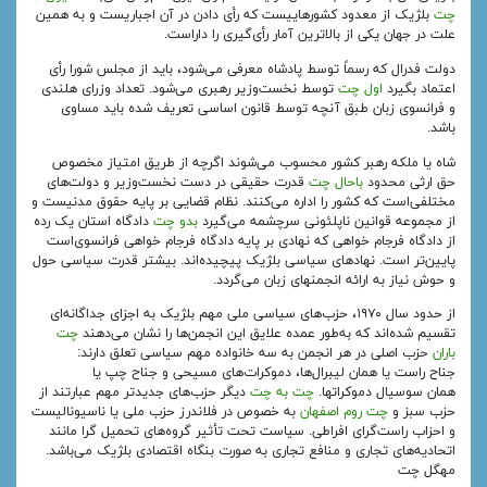
چت
بلژیک از معدود کشورهاییست که رأی دادن در آن اجباریست و به همین
علت در جهان یکی از بالاترین آمار رأی‌گیری را داراست.
دولت فدرال که رسماً توسط پادشاه معرفی می‌شود، باید از مجلس شورا رأی
اعتماد بگیرد
اول چت
توسط نخست‌وزیر رهبری می‌شود. تعداد وزرای هلندی
و فرانسوی زبان طبق آنچه توسط قانون اساسی تعریف شده باید مساوی
باشد.
شاه یا ملکه رهبر کشور محسوب می‌شوند اگرچه از طریق امتیاز مخصوص
حق ارثی محدود
باحال چت
قدرت حقیقی در دست نخست‌وزیر و دولت‌های
مختلفی‌است که کشور را اداره می‌کنند. نظام قضایی بر پایه حقوق مدنیست و
از مجموعه قوانین ناپلئونی سرچشمه می‌گیرد
بدو چت
دادگاه استان یک رده
از دادگاه فرجام خواهی که نهادی بر پایه دادگاه فرجام خواهی فرانسوی‌است
پایین‌تر است. نهادهای سیاسی بلژیک پیچیده‌اند. بیشتر قدرت سیاسی حول
و حوش نیاز به ارائه انجمنهای زبان می‌گردد.
از حدود سال ۱۹۷۰، حزب‌های سیاسی ملی مهم بلژیک به اجزای جداگانه‌ای
تقسیم شده‌اند که به‌طور عمده علایق این انجمن‌ها را نشان می‌دهند
چت
باران
حزب اصلی در هر انجمن به سه خانواده مهم سیاسی تعلق دارند:
جناح راست یا همان لیبرال‌ها، دموکرات‌های مسیحی و جناح چپ یا
همان سوسیال دموکراتها.
چت به چت
دیگر حزب‌های جدیدتر مهم عبارتند از
حزب سبز و
چت روم اصفهان
به خصوص در فلاندرز حزب ملی یا ناسیونالیست
و احزاب راست‌گرای افراطی. سیاست تحت تأثیر گروه‌های تحمیل گرا مانند
اتحادیه‌های تجاری و منافع تجاری به صورت بنگاه اقتصادی بلژیک می‌باشد.
مهگل چت