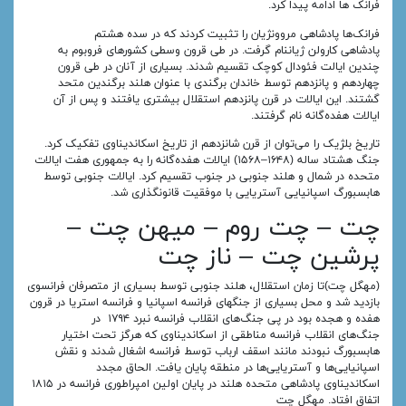
فرانک‌ ها ادامه پیدا کرد.
فرانک‌ها پادشاهی مروونژیان را تثبیت کردند که در سده هشتم
پادشاهی کارولن ژیاننام گرفت. در طی قرون وسطی کشورهای فروبوم به
چندین ایالت فئودال کوچک تقسیم شدند. بسیاری از آنان در طی قرون
چهاردهم و پانزدهم توسط خاندان برگندی با عنوان هلند برگندین متحد
گشتند. این ایالات در قرن پانزدهم استقلال بیشتری یافتند و پس از آن
ایالات هفده‌گانه نام گرفتند.
تاریخ بلژیک را می‌توان از قرن شانزدهم از تاریخ اسکاندیناوی تفکیک کرد.
جنگ هشتاد ساله (۱۶۴۸–۱۵۶۸) ایالات هفده‌گانه را به جمهوری هفت ایالات
متحده در شمال و هلند جنوبی در جنوب تقسیم کرد. ایالات جنوبی توسط
هابسبورگ اسپانیایی آستریایی با موفقیت قانونگذاری شد.
چت – چت روم – میهن چت –
پرشین چت – ناز چت
(مهگل چت)تا زمان استقلال، هلند جنوبی توسط بسیاری از متصرفان فرانسوی
بازدید شد و محل بسیاری از جنگهای فرانسه اسپانیا و فرانسه استریا در قرون
هفده و هجده بود در پی جنگ‌های انقلاب فرانسه نبرد ۱۷۹۴ در
جنگ‌های انقلاب فرانسه مناطقی از اسکاندیناوی که هرگز تحت اختیار
هابسبورگ نبودند مانند اسقف ارباب توسط فرانسه اشغال شدند و نقش
اسپانیایی‌ها و آستریایی‌ها در منطقه پایان یافت. الحاق مجدد
اسکاندیناوی پادشاهی متحده هلند در پایان اولین امپراطوری فرانسه در ۱۸۱۵
اتفاق افتاد. مهگل چت