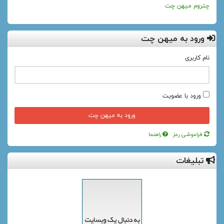
چتروم میهن چت
ورود به میهن چت
نام کاربری
ورود با عضویت
فراموشی رمز
راهنما
تبلیغات