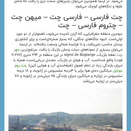
می‌شود. در اینجا همچنین می‌توان زمین‌های سخت تری را یافت که شامل
غارها و تنگه‌های کوچک می‌شود.
چت فارسی – فارسی چت – میهن چت
– چتروم فارسی – چت
سومین منطقه جغرافیایی، که آردن نامیده می‌شود، ناهموارتر از دو مورد
اولی‌است. انبوه جلگه‌های جنگلی، که بسیار صخره‌ای‌است و برای کشاورزی
چندان مناسب نمی‌باشد، و تا فرانسه شمالی وسعت یافته‌اند. در اینجا،
می‌توان بسیاری از نمونه‌های حیات وحش بلژیک را یافت. مرتفع‌ترین
مهر
چت
نقطه بلژیک، signsl de Boglange در این منطقه در ۶۹۴ متری (۲٫۲۷۷
فوت) واقع شده‌است. آب و هوای در بلژیک، معتدل دریایی‌است، همراه با
میزان بارندگی زیاد در تمام فصول (طبقه‌بندی آب و هوایی کپن).
چت روم
موبایل
میانگین دمای هوا برابر با ۳درجه سلسیوس در ژانویه، و ۱۸ درجه
سلسیوس در ژوئیه و میانگین میزان بارندگی ۶۵ میلی‌متر در ژانویه و ۷۸
میلی‌متر در ژوئیه می‌باشد.