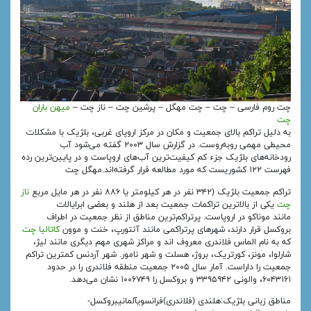
چت روم فارسی – چت – چت مهگل – پرشین چت – ناز چت –
میهن باران
چت
به دلیل تراکم بالای جمعیت و مکان در مرکز اروپای غربی، بلژیک با مشکلات
محیطی مهمی روبه‌روست. در گزارش سال ۲۰۰۳ گفته می‌شود آب
رودخانه‌های بلژیک جزء کم کیفیت‌ترین آب‌های اروپاست و در پایین‌ترین رده
فهرست ۱۲۲ کشوریست که مورد مطالعه قرار گرفته‌اند.مهگل چت
تراکم جمعیت بلژیک (۳۴۲ نفر در هر کیلومتر یا ۸۸۶ نفر در هر مایل مربع
ناز
چت
یکی از بالاترین تراکمات جمعیت بعد از هلند و بعضی ابرایالات
مانند موناکو در اروپاست. پرتراکم‌ترین مناطق از نظر جمعیت در اطراف
بروکسل قرار دارند، شهرهای پرتراکمی مانند آنتورپ، خنت و موون
کاتالیا چت
که به نام الماس فلاندری معروف اند و مراکز شهری مهم دیگری مانند لیژ،
شارلوا، مونز، کورتریک، بروژ، هسلت و شهر نامور. شهر آردنس کمترین تراکم
جمعیت را داراست. آمار سال ۲۰۰۵ جمعیت منطقه فلاندری را در حدود
۶۰۴۳۱۶۱، والونی ۳۳۹۵۹۴۲ و بروکسل را ۱۰۰۶۷۴۹ نشان می‌دهد.
مناطق زبانی بلژیک:هلندی (فلاندری)فرانسویآلمانیبروکسل-