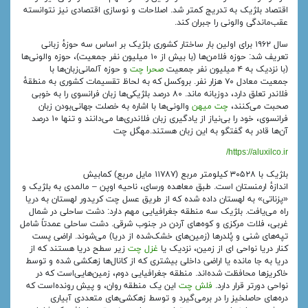
اقتصاد بلژیک به تدریج کمتر شد. اصلاحات و نوسازی اقتصادی نیز نتوانسته
عقب‌ماندگی والونی را جبران کند.
سال ۱۹۶۲ برای اولین بار ساختار کشوری بلژیک بر اساس سه حوزهٔ زبانی
تعریف شد: حوزه فلامن‌ها (با بیش از ۱۰ میلیون نفر جمعیت)، حوزه والونی‌ها
(با نزدیک به ۴ میلیون نفر جمعیت
صحرا چت
و حوزه آلمانی‌زبان‌ها با
جمعیت معادل ۷۰ هزار نفر. بروکسل که به لحاظ تقسیمات کشوری به منطقهٔ
فلاندر تعلق دارد، دوزبانه ماند. ۸۰ درصد بلژیکی‌ها زبان فرانسوی را به خوبی
صحبت می‌کنند،
چت میهن
والونی‌ها با اشاره به خصلت جهانی‌بودن زبان
فرانسوی، خود را بی‌نیاز از یادگیری زبان فلاندری‌ها می‌دانند و تنها ۱۰ درصد
آن‌ها قادر به گفتگو به این زبان هستند.مهگل چت
https://aluxilco.ir/
بلژیک با ۳۰۵۲۸ کیلومتر مربع (۱۱۷۸۷ مایل مربع) کمابیش
اندازهٔ ارمنستان است. طبق معاهده ورسای، ناحیه اوپن – مالمدی به بلژیک و
«پزناتی» به لهستان داده شده که از طریق عسل چت کریدور لهستان به دریا
راه می‌یافت. بلژیک سه منطقه جغرافیایی مهم دارد: دشت ساحلی در شمال
غربی، فلات مرکزی و کوه‌های آردن در جنوب شرقی. دشت ساحلی عمدتاً شامل
تپه‌های شنی و پُلدرها (زمین‌های خشک‌شده از دریا) می‌شوند. اراضی پست
کنار دریا نواحی ای از زمین، نزدیک یا
غزل چت
زیر سطح دریا هستند که از
دریا به جا مانده یا اراضی داخلی بیشتری که از کانال‌ها زهکشی شده و توسط
خاکریزها محافظت شده‌اند. منطقه جغرافیایی دوم، زمین‌هایی‌است که در
نواحی دورتر قرار دارد.
فلش چت
این یک منطقه روان، و پیش رونده‌است که
دره‌های حاصلخیز را در برمی‌گیرد و توسط زهکشی‌های متعددی آبیاری